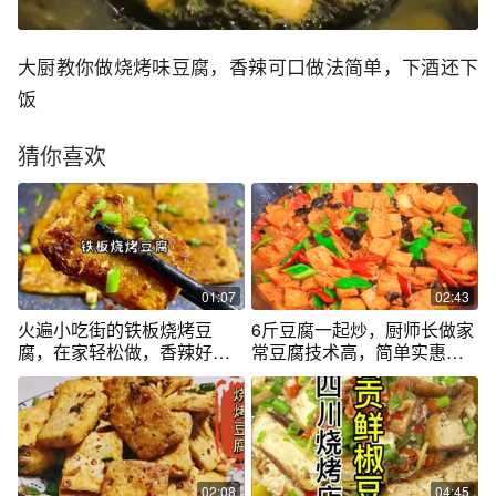
大厨教你做烧烤味豆腐，香辣可口做法简单，下酒还下
饭
猜你喜欢
01:07
02:43
火遍小吃街的铁板烧烤豆
6斤豆腐一起炒，厨师长做家
腐，在家轻松做，香辣好吃
常豆腐技术高，简单实惠，
秒杀路边摊
好吃美味
02:08
04:45