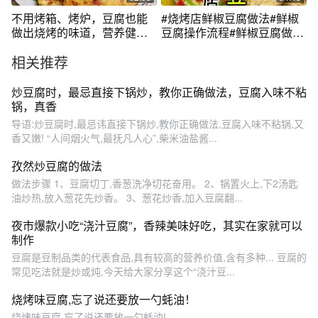
不用烤箱、烤炉，豆腐也能
#烧烤店鲜椒豆腐做法#鲜椒
做出烧烤的味道，营养健康
豆腐操作流程#鲜椒豆腐做法
又好吃
流程#鲜椒豆腐做法要求#鲜
相关推荐
椒豆腐操作细节
炒豆腐时，最忌直接下锅炒，教你正确做法，豆腐入味不粘
锅，真香
导语:炒豆腐时,最忌讳直接下锅炒,教你正确做法,豆腐入味不粘锅,又
香又嫩! “人间烟火气,最抚凡人心”,柴米油盐酱...
孜然炒豆腐的做法
做法步骤 1、豆腐切丁,香葱洗净切花奋用。 2、锅置火上,下2汤匙
油炒热,放入葱花先炒香。 3、葱花炒香,加入豆腐翻...
夜市爆款小吃“浇汁豆腐”，香辣美味好吃，其实在家就可以
制作
豆腐是豆制品类的代表食品,具有较高的营养价值,含有多种... 豆腐的
常见吃法就是炒或炖,今天给大家分享这个“浇汁豆...
烧烤味豆腐,忘了说还要放一勺蚝油！
烧烤味豆腐,忘了说还要放一勺蚝油!