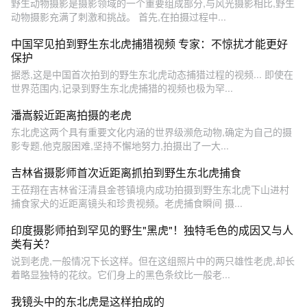
野生动物摄影是摄影领域的一个重要组成部分,与风光摄影相比,野生
动物摄影充满了刺激和挑战。 首先,在拍摄过程中...
中国罕见拍到野生东北虎捕猎视频 专家：不惊扰才能更好
保护
据悉,这是中国首次拍到的野生东北虎动态捕猎过程的视频... 即使在
世界范围内,记录到野生东北虎捕猎的视频也极为罕...
潘嵩毅近距离拍摄的老虎
东北虎这两个具有重要文化内涵的世界级濒危动物,确定为自己的摄
影专题,他克服困难,坚持不懈地努力,拍摄出了一大...
吉林省摄影师首次近距离抓拍到野生东北虎捕食
王莅翔在吉林省汪清县金苍镇境内成功拍摄到野生东北虎下山进村
捕食家犬的近距离镜头和珍贵视频。老虎捕食瞬间 摄...
印度摄影师拍到罕见的野生"黑虎"！独特毛色的成因又与人
类有关？
说到老虎,一般情况下长这样。但在这组照片中的两只雄性老虎,却长
着略显独特的花纹。它们身上的黑色条纹比一般老...
我镜头中的东北虎是这样拍成的