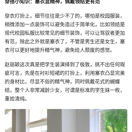
穿搭小知识：塞衣显精神，佩戴领结更有范
穿衣打扮上，细节往往是少不了的，哪怕是校园服装，
稍微添加一点装饰可以避免造过于简单化，比如领结是
现代校园私服比较常见的细节装饰，可以让驾驭者更加
有范，除此之外就是塞衣了，不管是男生还是女生，塞
衣可以更好地提升精气神，避免给人颓废的感觉。
赵丽颖这次真是把学生装演绎到了极致，挑不出任何瑕
疵可言，先是在衬衫短裙的打扮上，利用塞衣凸显完美
的身材比，尽显不俗的精气神，同时佩戴花式的蝴蝶
结，整个人非常减龄少女，可谓是标准的学生妹一枚，
重拾清纯。