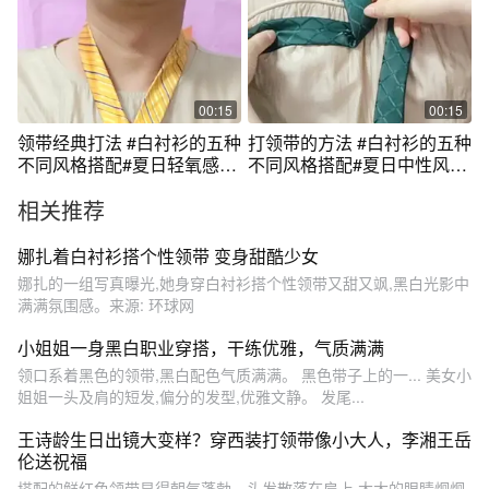
00:15
00:15
领带经典打法 #白衬衫的五种
打领带的方法 #白衬衫的五种
不同风格搭配#夏日轻氧感穿
不同风格搭配#夏日中性风穿
搭给视觉降降温#摆脱路人感
搭日记#夏日轻氧感穿搭给视
相关推荐
的小个子女生穿搭 #种草好物
觉降降温#女式衬衫穿搭技巧
#夏日中性风穿搭日记
#配饰的重要性
娜扎着白衬衫搭个性领带 变身甜酷少女
娜扎的一组写真曝光,她身穿白衬衫搭个性领带又甜又飒,黑白光影中
满满氛围感。来源: 环球网
小姐姐一身黑白职业穿搭，干练优雅，气质满满
领口系着黑色的领带,黑白配色气质满满。 黑色带子上的一... 美女小
姐姐一头及肩的短发,偏分的发型,优雅文静。 发尾...
王诗龄生日出镜大变样？穿西装打领带像小大人，李湘王岳
伦送祝福
搭配的鲜红色领带显得朝气蓬勃。头发散落在肩上,大大的眼睛炯炯