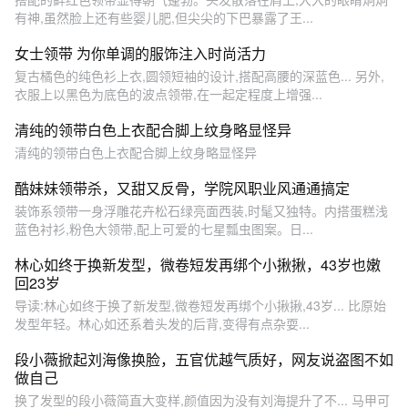
有神,虽然脸上还有些婴儿肥,但尖尖的下巴暴露了王...
女士领带 为你单调的服饰注入时尚活力
复古橘色的纯色衫上衣,圆领短袖的设计,搭配高腰的深蓝色... 另外,
衣服上以黑色为底色的波点领带,在一起定程度上增强...
清纯的领带白色上衣配合脚上纹身略显怪异
清纯的领带白色上衣配合脚上纹身略显怪异
酷妹妹领带杀，又甜又反骨，学院风职业风通通搞定
装饰系领带一身浮雕花卉松石绿亮面西装,时髦又独特。内搭蛋糕浅
蓝色衬衫,粉色大领带,配上可爱的七星瓢虫图案。日...
林心如终于换新发型，微卷短发再绑个小揪揪，43岁也嫩
回23岁
导读:林心如终于换了新发型,微卷短发再绑个小揪揪,43岁... 比原始
发型年轻。林心如还系着头发的后背,变得有点杂耍...
段小薇掀起刘海像换脸，五官优越气质好，网友说盗图不如
做自己
换了发型的段小薇简直大变样,颜值因为没有刘海提升了不... 马甲可