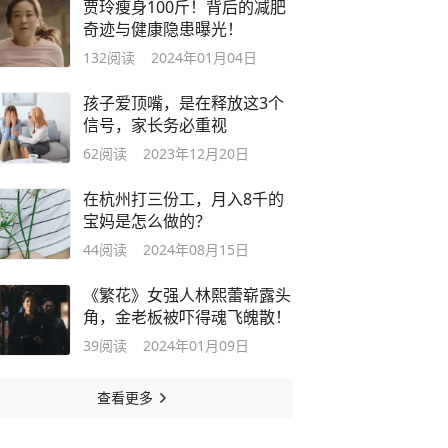
贾玲瘦身100斤！背后的减肥
奇迹与健康隐患曝光！
132
阅读
2024年01月04日
​孩子爱顶嘴，是在释放这3个
信号，家长务必重视
62
阅读
2023年12月20日
在杭州打三份工，月入8千的
宝妈是怎么做的？
44
阅读
2024年08月15日
《繁花》女强人林熙蕾崭露头
角，金老板被吓得魂飞魄散！
39
阅读
2024年01月09日
查看更多