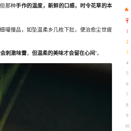
但那种
手作的温度，新鲜的口感，时令花草的本
细嘬慢品，如坠温柔乡几枚下肚，便治愈尘世疲
1
2
，
”。
味会刺激味蕾
但温柔的美味才会留在心间
3
4
5
6
7
8
9
10