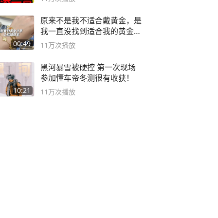
原来不是我不适合戴黄金，是
我一直没找到适合我的黄金
😭
00:49
11万
次播放
黑河暴雪被硬控 第一次现场
参加懂车帝冬测很有收获！
10:21
11万
次播放