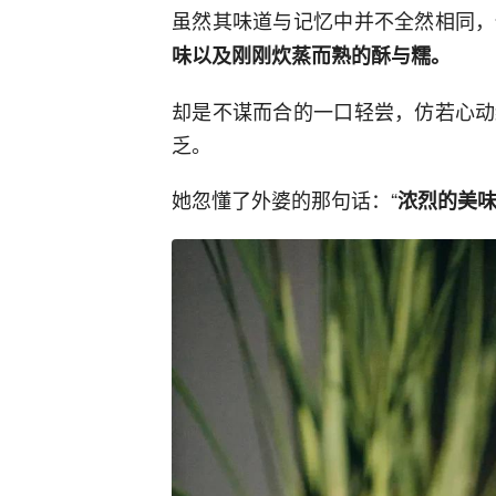
虽然其味道与记忆中并不全然相同，
味以及刚刚炊蒸而熟的酥与糯。
却是不谋而合的一口轻尝，仿若心动
乏。
她忽懂了外婆的那句话：“
浓烈的美