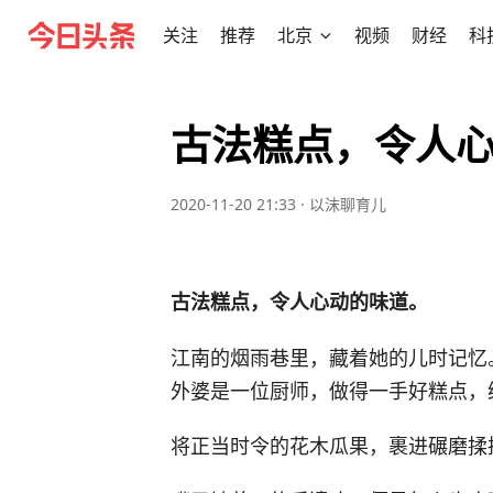
关注
推荐
北京
视频
财经
科
古法糕点，令人
2020-11-20 21:33
·
以沫聊育儿
古法糕点，令人心动的味道。
江南的烟雨巷里，藏着她的儿时记忆
外婆是一位厨师，做得一手好糕点，
将正当时令的花木瓜果，裹进碾磨揉