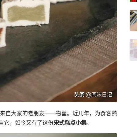
来自大家的老朋友——物喜。近几年，为食客熟
自它，如今又有了这份
。
宋式糕点小集