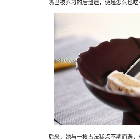
嘴巴被养刁的后遗症，便是怎么也吃
后来，她与一枚古法糕点不期而遇，