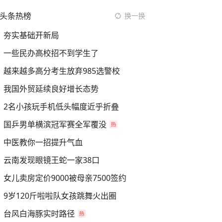
头条热榜
换一换
夯实基础开新局
一些民办高校招不到学生了
越来越多高分考生放弃985选警校
我国外贸延续良好增长态势
2名小孩玩手机低头幅度近乎折叠
国乒男单横滨冠军赛全军覆没
中医教你一招提升气血
云南发现眼镜王蛇一家38口
女儿卖房定价9000被母亲7500签约
9岁120斤啦啦队女孩跳舞火出圈
台风白海豚实时路径