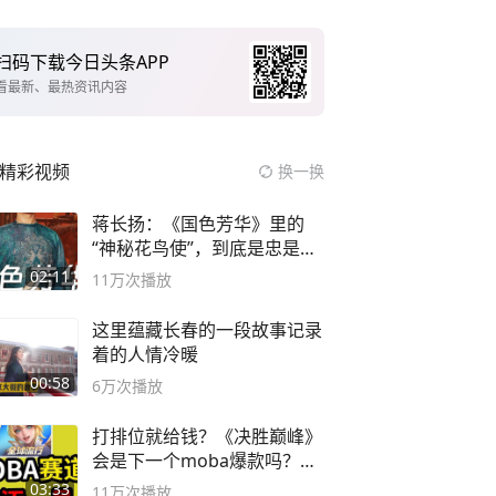
扫码下载今日头条APP
看最新、最热资讯内容
精彩视频
换一换
蒋长扬：《国色芳华》里的
“神秘花鸟使”，到底是忠是
奸？
02:11
11万
次播放
这里蕴藏长春的一段故事记录
着的人情冷暖
00:58
6万
次播放
打排位就给钱？《决胜巅峰》
会是下一个moba爆款吗？#
决胜巅峰
03:33
11万
次播放