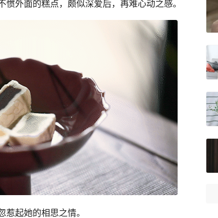
不惯外面的糕点，颇似深爱后，再难心动之感。
忽惹起她的相思之情。