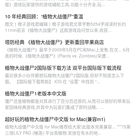
版》游戏玩家提供的游戏辅助工具,功能十分齐全,玩...
10 年经典回顾：“植物大战僵尸”重温
图文丨橙子游戏君编辑丨橙子游戏君文章字数5254字阅读时长约
11min前言《植物大战僵尸》这款游戏自问世以来,收获...
塔防经典 《植物大战僵尸》更新重回苹果商店
《植物大战僵尸》最早于2009年5月在PC和Mac上发售,在次... 6月
底的时候,《植物大战僵尸》(Plants vs. Zombies)突遭...
植物大战僵尸2国际版下载方法 双平台国际版下载流程
最近很多小伙伴都想玩植物大战僵尸2国际版,但却不知道怎么下
载。 【国际版下载帮助】 iOS:在 “设置” 中找到 “...
植物大战僵尸1老版本中文版
僵尸还是植物都是对其进行了百分百还原的,从而可以很好的带来玩
家回味经典游戏,并其中为玩家们集成了即时战略、...
超好玩的植物大战僵尸中文版 for Mac(兼容m1)
植物大战僵尸中文版 for Mac推荐给大家!此版本完美兼容... ***75第
三排LILY PAD (睡莲):平台类植物,安放在有水的地...