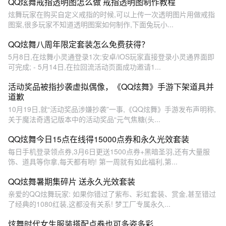
QQ炫舞戒指透明图怎么做 戒指透明图制作教程
炫舞玩家在购买自定义戒指的时候,可以上传一次透明图片用做戒指
图案,很多玩家不知道透明图案如何制作,下面兔玩小...
QQ炫舞八周年限定套装怎么免费获得？
5月8日,在炫舞小灵通登录1次:安卓/iOS玩家直接登录小灵通界面即
可完成; - 5月14日,在拉回流活动页面成功邀请1...
活动奖品被指抄袭虚拟偶像，《QQ炫舞》手游下架道具并
道歉
10月19日,就“活动奖品涉嫌抄袭”一事,《QQ炫舞》手游发布声明称,
关于魔法奇遇记版本中的活动奖品“元气焦糖(头...
QQ炫舞今日15点在线得15000点券和永久光效套装
每日手机登录领点券,3月6日更送1500点券+黑暗圣羽,还有大量服
饰、道具等你拿,每天都有哟! 第一周就有如此福利,第...
QQ炫舞暑期集碎片 送永久光效套装
亲爱的QQ炫舞玩家: 如果你错过了紫布、彩虹套装、赏金,甚至错过
了经典的1080红装,这都没有关系! 梦工厂专属永久...
炫舞时代女生服装搭配点券也可多姿多彩