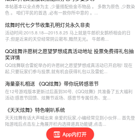
本帖基本以全点券为主 ,少量搭配些金币物品 。 多数为原色 ,少数染
色 。 咱们平民的首选 ,必有一款你所中意的 。...
炫舞时代七夕节收集孔明灯兑永久非卖
活动时间:2015.8.18—2015.8.25 马上就是牛郎织女鹊桥相会的日
子,但是近来的天空经常阴云密布,黯然无光。 牛郎希...
QQ炫舞许愿树之愿望梦想成真活动地址 投票免费得礼包抽
奖详情
QQ炫舞联合雷蛇举办的许愿树之愿望梦想成真活动已开启啦! 现在
起,只要玩家们参与投票,就有机会获得礼包以及雷蛇...
海量豪礼相送 《QQ炫舞》带你玩转感恩节
在12号游戏版本更新过后直到30号,《QQ炫舞》共准备了五大福利
活动:感恩节回馈、炫舞节返场、感恩节专属任务、宠...
《天天炫舞》特色喇叭系统
天天炫舞有话大声喊出来 亲爱的玩家,小编经常见到小伙伴... 首先登
陆游戏后点击左上角展开栏内选择道具功能键,点击...
App内打开