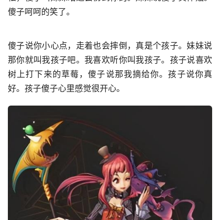
傻子呵呵的笑了。
傻子说你小心点，走着也会摔倒，真是个孩子。妹妹说
那你就叫我孩子吧。我喜欢听你叫我孩子。孩子说喜欢
树上打下来的草莓，傻子说那我摘给你。孩子说你真
好。孩子傻子心里感觉很开心。