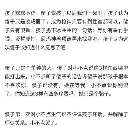
孩子默默不语。傻子说孩子以后我们一起吧。孩子认为
傻子只是凑巧罢了，成为枪神只要有耐性谁都可以，傻
子只有傻劲。孩子扔下冰冷冷的一句话：等你有墨竹手
镯，贤哲戒指，尼玛神兽项链再来找我吧。孩子认为这
次傻子该知道什么意思了吧....
傻子只是个单纯的人，傻子对小不点说这3样东西哪里
能打出来，小不点听了傻子的话告诉傻子说那孩子根本
不喜欢你。傻子说没有，她在等我。小不点说你别傻
了，你知道这3样东西多珍贵吗，她只是个骗子。
傻子第一次对小不点生气说不许说孩子坏话，并解除了
师徒关系。小不点哭了。