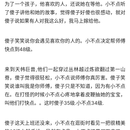
为了一个孩子，他喜欢的人，还说她在等他。小不点听
了傻子讲他和她的故事，觉得傻子好傻也很感动，就对
傻子说如果有人对我这么好，我马上嫁给他。
傻子笑笑说你会遇见喜欢你的人的。小不点决定帮师傅
快点到48级。
来到天帏巨兽,他们一起穿过丛林越过炼欲翻过第一山
脊，傻子觉得很轻松，小不点说师傅你真厉害。傻子笑
笑说谁叫我是你师傅，傻子只是不知道，因为有小不点
在。在打怪的时候小不点心疼地拿着皮鞭抽她的宝宝，
叫他们打快点。。这时傻子35级.小不点34级.
傻子这天上班还没来，小不点在逛街时看见一把很精美