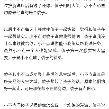
过护腕说以后有钱了还你。傻子呵呵大笑。小不点心里
想原来他真的是个傻子。
以后小不点每天上线就找傻子一起练级。觉得和傻子在
一起很踏实。小不点对傻子说做我师傅吧。傻子说我没
什么本领教给你，小不点说你能带我练级帮我过任务，
虽然小不点一个人也能完成。傻子第一次感觉被人需
要，于是小不点成了傻子的徒弟。
傻子和小不点成功登上最后的悬空城后，小不点说真是
座美丽的天空之城，傻子想起了孩子的话，原本他们约
好一起走，可是现在却不在他身边，傻子有点伤心。
小不点问傻子说师傅你怎么玩一个难练的漫游，傻子说