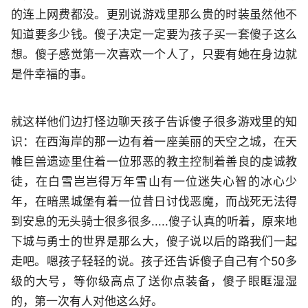
的连上网费都没。更别说游戏里那么贵的时装虽然他不
知道要多少钱。傻子决定一定要为孩子买一套傻子这么
想。傻子感觉第一次喜欢一个人了，只要有她在身边就
是件幸福的事。
就这样他们边打怪边聊天孩子告诉傻子很多游戏里的知
识：在西海岸的那一边有着一座美丽的天空之城，在天
帷巨兽遗迹里住着一位邪恶的教主控制着善良的虔诚教
徒，在白雪岂岂得万年雪山有一位迷失心智的冰心少
年，在暗黑城堡有着一位昔日讨伐恶魔，而战死无法得
到安息的无头骑士很多很多.....傻子认真的听着，原来地
下城与勇士的世界是那么大，傻子说以后的路我们一起
走吧。嗯孩子轻轻的说。孩子还告诉傻子自己有个50多
级的大号，等你级高点了送你点装备，傻子眼眶湿湿
的，第一次有人对他这么好。