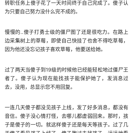
转职任务上傻子花了一天时间终于自己完成了。傻子认
为只要自己努力没什么完不成的。
慢慢的..傻子打勇士级的僵尸图了还是很吃力。在路上
边采集树上的草莓，即使自己快挂了也舍不得吃草莓，
因为他还没忘记孩子喜欢草莓，他要送给她。
过了两天当傻子到19级的时候他已经能轻松地过僵尸王
者了。傻子认为现在能找孩子能保护她了，发消息过
去，没用，总显示您不用回复。
一连几天傻子都没见孩子上线，发了好多消息，都没有
音信。傻子没心情打怪，去哪儿都虚弱回来。那时，孩
子是傻子的一切。就这样傻子还是每天等孩子。过了几