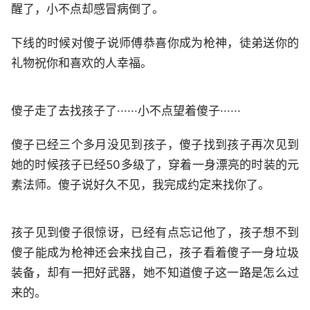
醒了，小不点却感冒病倒了。
下线的时候对傻子说师傅恭喜你成为枪神，徒弟送你的
礼物祝你和喜欢的人幸福。
傻子走了去找孩子了······小不点望着傻子······
傻子已经三个多月没见到孩子，傻子找到孩子再次见到
她的时候孩子已经50多级了，穿着一身漂亮的时装的元
素法师。傻子说好久不见，我完成约定来找你了。
孩子见到傻子很惊讶，已经有点忘记他了，孩子想不到
傻子能成为枪神还会来找自己，孩子看着傻子一身垃圾
装备，却有一把好武器，她不知道傻子这一路是怎么过
来的。