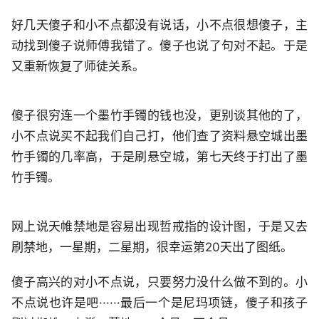
好几天傻子和小不点都没有说话，小不点很想傻子，主
动找到傻子说师傅我错了。傻子也说了句对不起。于是
又重新恢复了师徒关系。
傻子很穷连一个墨竹手镯的钱也没，更别谈其他的了，
小不点说买不起我们自己打，他们查了资料悬空城出墨
竹手镯的几率高，于是刷悬空城，第七天终于打出了墨
竹手镯。
网上说天帷禁地是容易出现哲戒指的设计图，于是又去
刷禁地，一星期，二星期，很幸运第20天出了图纸。
傻子高兴的对小不点说，只要努力没什么做不到的。小
不点说也许是吧······最后一个是尼玛项链，傻子和孩子