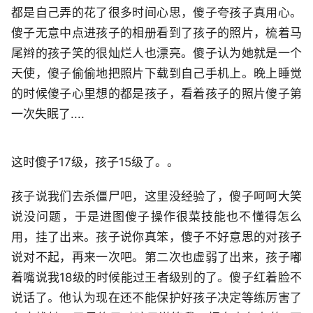
都是自己弄的花了很多时间心思，傻子夸孩子真用心。
傻子无意中点进孩子的相册看到了孩子的照片，梳着马
尾辫的孩子笑的很灿烂人也漂亮。傻子认为她就是一个
天使，傻子偷偷地把照片下载到自己手机上。晚上睡觉
的时候傻子心里想的都是孩子，看着孩子的照片傻子第
一次失眠了....
这时傻子17级，孩子15级了。。
孩子说我们去杀僵尸吧，这里没经验了，傻子呵呵大笑
说没问题，于是进图傻子操作很菜技能也不懂得怎么
用，挂了出来。孩子说你真笨，傻子不好意思的对孩子
说对不起，再来一次吧。第二次也虚弱了出来，孩子嘟
着嘴说我18级的时候能过王者级别的了。傻子红着脸不
说话了。他认为现在还不能保护好孩子决定等练厉害了