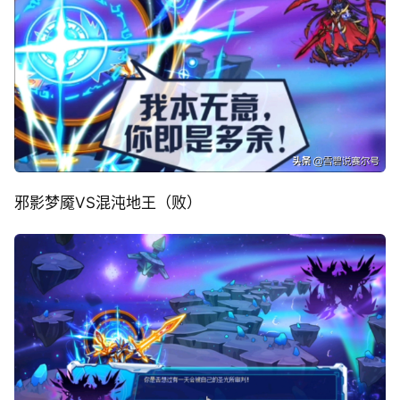
邪影梦魇VS混沌地王（败）