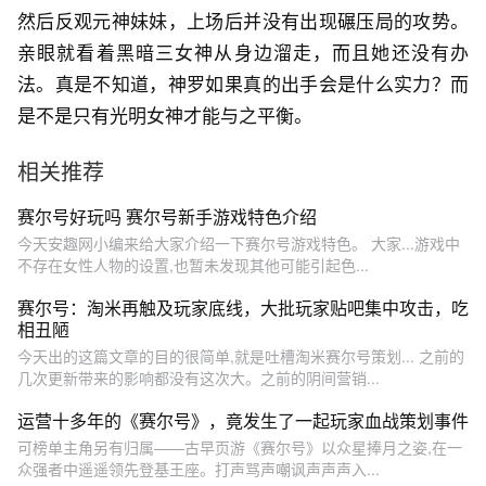
然后反观元神妹妹，上场后并没有出现碾压局的攻势。
亲眼就看着黑暗三女神从身边溜走，而且她还没有办
法。真是不知道，神罗如果真的出手会是什么实力？而
是不是只有光明女神才能与之平衡。
相关推荐
赛尔号好玩吗 赛尔号新手游戏特色介绍
今天安趣网小编来给大家介绍一下赛尔号游戏特色。 大家...游戏中
不存在女性人物的设置,也暂未发现其他可能引起色...
赛尔号：淘米再触及玩家底线，大批玩家贴吧集中攻击，吃
相丑陋
今天出的这篇文章的目的很简单,就是吐槽淘米赛尔号策划... 之前的
几次更新带来的影响都没有这次大。之前的阴间营销...
运营十多年的《赛尔号》，竟发生了一起玩家血战策划事件
可榜单主角另有归属——古早页游《赛尔号》以众星捧月之姿,在一
众强者中遥遥领先登基王座。打声骂声嘲讽声声声入...