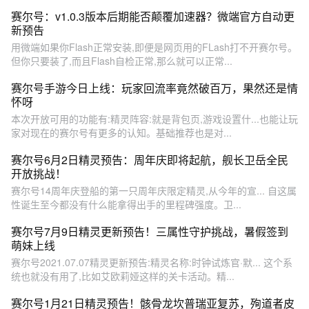
赛尔号：v1.0.3版本后期能否颠覆加速器？微端官方自动更
新预告
用微端如果你Flash正常安装,即便是网页用的FLash打不开赛尔号。
但你只要装了,而且Flash自检正常,那么就可以正常...
赛尔号手游今日上线：玩家回流率竟然破百万，果然还是情
怀呀
本次开放可用的功能有:精灵阵容:就是背包页,游戏设置什...也能让玩
家对现在的赛尔号有更多的认知。基础推荐也是对...
赛尔号6月2日精灵预告：周年庆即将起航，舰长卫岳全民
开放挑战！
赛尔号14周年庆登船的第一只周年庆限定精灵,从今年的宣... 自这属
性诞生至今都没有什么能拿得出手的里程碑强度。卫...
赛尔号7月9日精灵更新预告！三属性守护挑战，暑假签到
萌妹上线
赛尔号2021.07.07精灵更新预告:精灵名称:时钟试炼官·默... 这个系
统也就没有用了,比如艾欧莉娅这样的关卡活动。精...
赛尔号1月21日精灵预告！骸骨龙坎普瑞亚复苏，殉道者皮