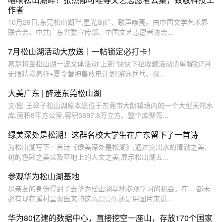
作者
10月29日,东莞松山湖畔,星光灿烂、歌声嘹亮。由中国文学艺术界
联合会、中共广东省委宣传部、中国文艺志愿者协会...
7月松山湖活动大放送｜一帖锁定必打卡！
暑期将至松山湖一波文体活动“上新”快快下拉收藏活动清单解锁7月
无限精彩暑托+夏令营神兽放电计划!游泳乒乓、探...
大美广东 | 醉迷东莞松山湖
文/图 王皋子松山湖原本是位于东莞市大朗镇境内的一个大型天然水
库,面积8平方公里,容积5897.8万立方。整个库型弯...
绿美深处是松湖！这群名校大学生在广东留下了一首诗
为松山湖写下一首诗《绿美深处是松湖》,通过突出水的清澈之美、
树的色彩之美以及草地上的人文之美,展示松山湖五...
参观华为松山湖基地
以亲友的身份得到了去华为松山湖基地参观学习的机会。在... 都未
必有现在溪村呈现出来的这么漂亮!),还是用图片来说...
华为80亿建的数据中心，直接挖空一座山，存放170个国家