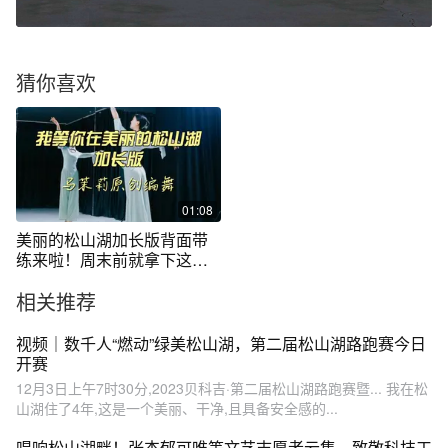
猜你喜欢
01:08
美丽的松山湖加长版背面带
练来啦！周末前就拿下这支
舞蹈吧！#简单易学舞蹈 #零
相关推荐
基础舞蹈教学 #零基础古典舞
#dou来跳舞 #马茉莉原创舞
蹈
视频｜数千人“燃动”绿美松山湖，第二届松山湖路跑赛今日
开赛
12月3日上午7时30分,2023贝科吉·第二届松山湖路跑赛暨... 我在松
山湖住了4年,这是一个美丽、干净,且具备安全感的...
唱响松山湖畔！张杰郁可唯等文艺志愿者云集，致敬科技工