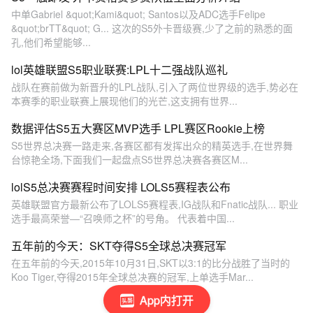
中单Gabriel &quot;Kami&quot; Santos以及ADC选手Felipe
&quot;brTT&quot; G... 这次的S5外卡晋级赛,少了之前的熟悉的面
孔,他们希望能够...
lol英雄联盟S5职业联赛:LPL十二强战队巡礼
战队在赛前做为新晋升的LPL战队,引入了两位世界级的选手,势必在
本赛季的职业联赛上展现他们的光芒,这支拥有世界...
数据评估S5五大赛区MVP选手 LPL赛区Rookie上榜
S5世界总决赛一路走来,各赛区都有发挥出众的精英选手,在世界舞
台惊艳全场,下面我们一起盘点S5世界总决赛各赛区M...
lolS5总决赛赛程时间安排 LOLS5赛程表公布
英雄联盟官方最新公布了LOLS5赛程表,IG战队和Fnatic战队... 职业
选手最高荣誉—“召唤师之杯”的号角。 代表着中国...
五年前的今天：SKT夺得S5全球总决赛冠军
在五年前的今天,2015年10月31日,SKT以3:1的比分战胜了当时的
Koo Tiger,夺得2015年全球总决赛的冠军,上单选手Mar...
App内打开