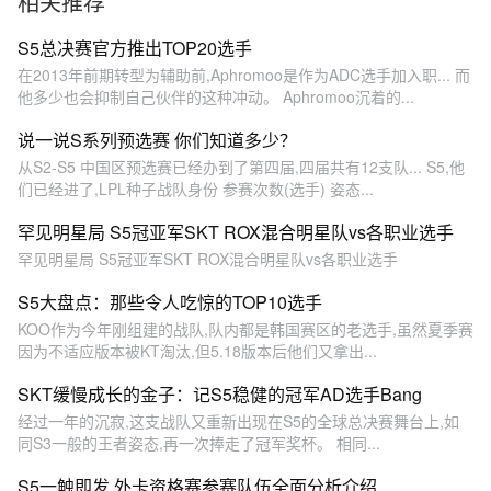
相关推荐
S5总决赛官方推出TOP20选手
在2013年前期转型为辅助前,Aphromoo是作为ADC选手加入职... 而
他多少也会抑制自己伙伴的这种冲动。 Aphromoo沉着的...
说一说S系列预选赛 你们知道多少？
从S2-S5 中国区预选赛已经办到了第四届,四届共有12支队... S5,他
们已经进了,LPL种子战队身份 参赛次数(选手) 姿态...
罕见明星局 S5冠亚军SKT ROX混合明星队vs各职业选手
罕见明星局 S5冠亚军SKT ROX混合明星队vs各职业选手
S5大盘点：那些令人吃惊的TOP10选手
KOO作为今年刚组建的战队,队内都是韩国赛区的老选手,虽然夏季赛
因为不适应版本被KT淘汰,但5.18版本后他们又拿出...
SKT缓慢成长的金子：记S5稳健的冠军AD选手Bang
经过一年的沉寂,这支战队又重新出现在S5的全球总决赛舞台上,如
同S3一般的王者姿态,再一次捧走了冠军奖杯。 相同...
S5一触即发 外卡资格赛参赛队伍全面分析介绍