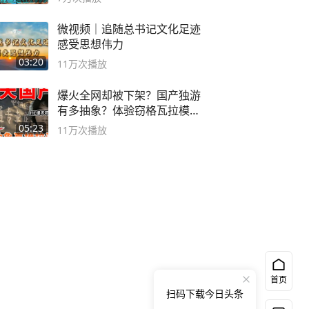
微视频｜追随总书记文化足迹
感受思想伟力
03:20
11万
次播放
爆火全网却被下架？国产独游
有多抽象？体验窃格瓦拉模拟
器！
05:23
11万
次播放
首页
扫码下载今日头条