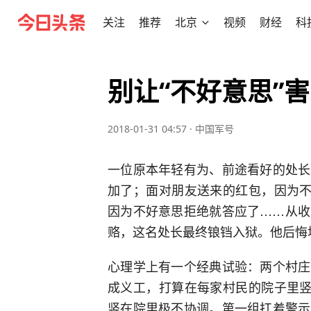
关注
推荐
北京
视频
财经
科
别让“不好意思”
2018-01-31 04:57
·
中国军号
一位原本年轻有为、前途看好的处长
加了；面对朋友送来的红包，因为不
因为不好意思拒绝就答应了……从收
赂，这名处长最终锒铛入狱。他后悔地
心理学上有一个经典试验：两个村庄
成义工，打算在每家村民的院子里竖
竖在院里极不协调。第一组扛着警示