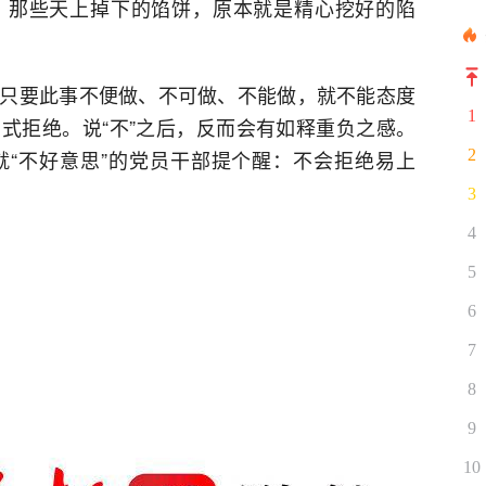
。那些天上掉下的馅饼，原本就是精心挖好的陷
只要此事不便做、不可做、不能做，就不能态度
1
式拒绝。说“不”之后，反而会有如释重负之感。
“不好意思”的党员干部提个醒：不会拒绝易上
2
3
4
5
6
7
8
9
10