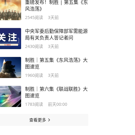
重磅发布！制胜 | 第五集《东
风浩荡》
2545
阅读
3天前
中央军委后勤保障部军需能源
局有关负责人答记者问
2430
阅读
3天前
制胜｜第五集《东风浩荡》大
图速览
1960
阅读
3天前
制胜｜第六集《联战联胜》大
图速览
1783
阅读
前天00:00
查看更多