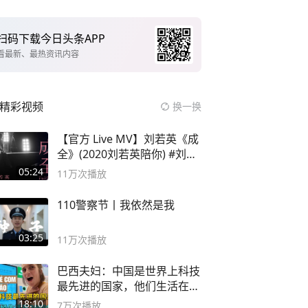
扫码下载今日头条APP
看最新、最热资讯内容
精彩视频
换一换
【官方 Live MV】刘若英《成
全》(2020刘若英陪你) #刘若
英 #成全
05:24
11万
次播放
110警察节丨我依然是我
03:25
11万
次播放
巴西夫妇：中国是世界上科技
最先进的国家，他们生活在
2999年
18:10
7万
次播放