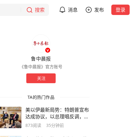
搜索
消息
发布
登录
鲁中晨报
《鲁中晨报》官方账号
关注
TA的热门作品
美以伊最新局势：特朗普宣布
达成协议，以总理唱反调，美
以存五方面分歧；伊朗称霍尔
873
阅读
35分钟前
木兹海峡现有两条航道将关
闭；胡塞武装再袭击沙特油轮