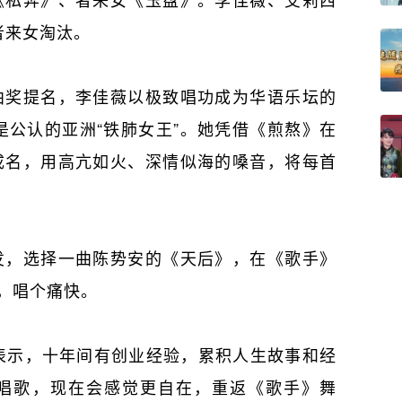
者来女淘汰。
曲奖提名，李佳薇以极致唱功成为华语乐坛的
，是公认的亚洲“铁肺女王”。她凭借《煎熬》在
成名，用高亢如火、深情似海的嗓音，将每首
发，选择一曲陈势安的《天后》，在《歌手》
己，唱个痛快。
表示，十年间有创业经验，累积人生故事和经
唱歌，现在会感觉更自在，重返《歌手》舞