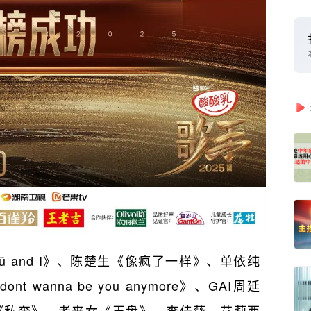
ü and I》、陈楚生《像疯了一样》、单依纯
 wanna be you anymore》、GAI周延
《私奔》、者来女《玉盘》。李佳薇、艾莉西