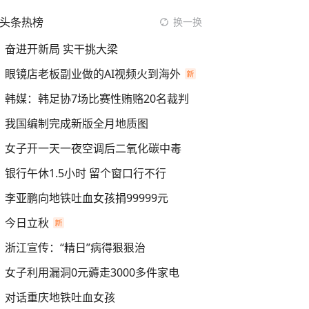
头条热榜
换一换
奋进开新局 实干挑大梁
眼镜店老板副业做的AI视频火到海外
韩媒：韩足协7场比赛性贿赂20名裁判
我国编制完成新版全月地质图
女子开一天一夜空调后二氧化碳中毒
银行午休1.5小时 留个窗口行不行
李亚鹏向地铁吐血女孩捐99999元
今日立秋
浙江宣传：“精日”病得狠狠治
女子利用漏洞0元薅走3000多件家电
对话重庆地铁吐血女孩