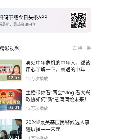
扫码下载今日头条APP
看最新、最热资讯内容
精彩视频
换一换
身处中年危机的中年人，都该
用心了解一下，高适的中年逆
袭之路
12:57
12万
次播放
主播带你看“两会”vlog 看大兴
政协如何“新”意满满绘未来！
03:01
12万
次播放
2024#最美基层民警候选人事
迹展播——朱元
03:21
11万
次播放