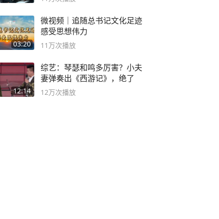
微视频｜追随总书记文化足迹
感受思想伟力
03:20
11万
次播放
综艺：琴瑟和鸣多厉害？小夫
妻弹奏出《西游记》，绝了
12:14
12万
次播放