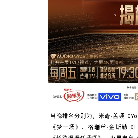
当晚排名分别为，米奇·盖顿《Yo
《梦一场》、格瑞丝·金斯勒《i dont
《长路漫漫任我闯》、火星电台