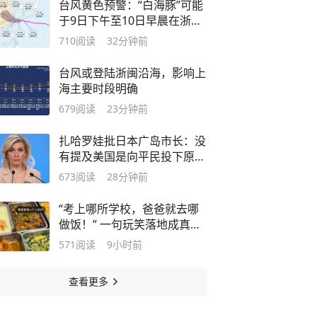
台风黄色预警：“白海豚”可能
于9日下午至10日早晨在浙江
到福建北部沿海地区登陆
710
阅读
32分钟前
（12-14级），最新路径预报
公布
台风或登陆浙闽沿海，影响上
海主要时段明确
679
阅读
23分钟前
扎哈罗娃批日本广岛市长：没
有提及美国是向平民投下原子
弹的国家，却对俄罗斯及俄在
673
阅读
28分钟前
乌克兰的行动提出批评，用仇
俄言论对日本民众“洗脑”
“考上哪所学校，爸爸就去哪
做饭！” 一句玩笑落地成真，
徐州女孩求学南通，父母携奶
571
阅读
9小时前
奶承包校园食堂档口，网友：
原来真有这么幸福的人
查看更多