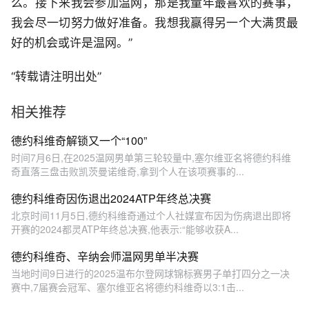
么。接下来我会参加温网，那是我童年最喜欢的赛事，
我会尽一切努力做好准备。我想我赢得另一个大满贯最
好的机会或许是温网。”
“转载请注明出处”
相关推荐
德约科维奇解锁又一个“100”
时间7月6日,在2025温网男单第三轮较量中,塞尔维亚名将德约科维
奇直落三盘击败凯茨曼诺维奇,拿到个人在该项赛事的...
德约科维奇因伤退出2024ATP年终总决赛
北京时间11月5日,德约科维奇通过个人社媒宣布因为伤病退出即将
开赛的2024都灵ATP年终总决赛,他表示:“能够收获A...
德约科维奇、辛纳会师温网男单半决赛
当地时间9日进行的2025温布尔登网球锦标赛男子单打四分之一决
赛中,7届赛会冠军、塞尔维亚名将德约科维奇以3:1击...