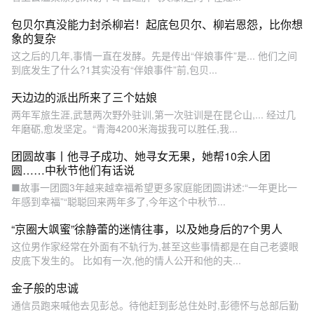
包贝尔真没能力封杀柳岩！起底包贝尔、柳岩恩怨，比你想
象的复杂
这之后的几年,事情一直在发酵。先是传出“伴娘事件”是... 他们之间
到底发生了什么?1其实没有“伴娘事件”前,包贝...
天边边的派出所来了三个姑娘
两年军旅生涯,武慧两次野外驻训,第一次驻训是在昆仑山,... 经过几
年磨砺,愈发坚定。“青海4200米海拔我可以胜任,我...
团圆故事丨他寻子成功、她寻女无果，她帮10余人团
圆……中秋节他们有话说
■故事一团圆3年越来越幸福希望更多家庭能团圆讲述:“一年更比一
年感到幸福”“聪聪回来两年多了,今年这个中秋节...
“京圈大飒蜜”徐静蕾的迷情往事，以及她身后的7个男人
这位男作家经常在外面有不轨行为,甚至这些事情都是在自己老婆眼
皮底下发生的。 比如有一次,他的情人公开和他的夫...
金子般的忠诚
通信员跑来喊他去见彭总。待他赶到彭总住处时,彭德怀与总部后勤