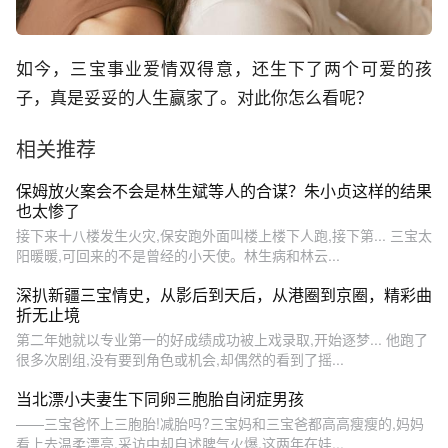
如今，三宝事业爱情双得意，还生下了两个可爱的孩
子，真是妥妥的人生赢家了。对此你怎么看呢？
相关推荐
保姆放火案会不会是林生斌等人的合谋？朱小贞这样的结果
也太惨了
接下来十八楼发生火灾,保安跑外面叫楼上楼下人跑,接下第... 三宝太
阳暖暖,可回来的不是曾经的小天使。林生病和林云...
深扒新疆三宝情史，从影后到天后，从港圈到京圈，精彩曲
折无止境
第二年她就以专业第一的好成绩成功被上戏录取,开始逐梦... 他跑了
很多次剧组,没有要到角色或机会,却偶然的看到了摇...
当北漂小夫妻生下同卵三胞胎自闭症男孩
——三宝爸怀上三胞胎!减胎吗?三宝妈和三宝爸都高高瘦瘦的,妈妈
看上去温柔漂亮,采访中却自述脾气火爆,这两年在娃...