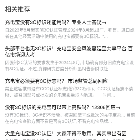
相关推荐
充电宝没有3C标识还能用吗？专业人士答疑→
自2023年8月起实施3C认证管理,2024年8月起,出厂、销售、进口或
者在其他经营活动中使用的充电宝都要有3C标识。“...
头部平台也无3C标识！充电宝安全风波蔓延至共享平台 百
亿市场迎大考
因强制3C认证的要求发生于2024年8月,市场确有部分旧款充电宝没
有3C认证。不过,真锂研究首席分析师墨柯告诉财联社...
充电宝必须要有3C标志吗？ 市场监管总局回应
禁止旅客携带没有CCC认证标志(俗称3C标识)、CCC认证标志不清
晰、被召回型号或批次的充电宝乘坐境内航班。 一时间...
没有3C标识的充电宝可以带上高铁吗？12306回应→
没有3C标识、3C标识不清晰、被召回型号或批次的充电宝乘... 目前
在充电宝查验方面不看是否有3C认证,不看充电宝品牌...
大量充电宝没3C认证！大家吓得不敢用，其实事出有因