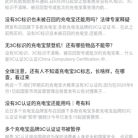
此外民航局刚发布通知,自6月28日起禁止旅客携带没有3C标识、3C
标识不清晰、被召回型号或批次的充电宝乘坐境内航...
没有3C标识也未被召回的充电宝还能用吗？法律专家释疑
牌宣布召回旗下多款充电宝;多款充电宝品牌的3C认证证书... 在此之
前购买的、没有3C标识且未被召回的充电宝,还能用...
无3C标识的充电宝禁登机！还有哪些物品不能带？
没有3C标识、3C标识不清晰、被召回型号或批次的充电宝乘... 什么
是3C认证3C认证(China Compulsory Certification,中...
全体注意，还有人不知道充电宝3C标志，长啥样，在哪
查，看过来
再说一下,咱们早期买的充电宝大概率没有3C认证的,因为在2023年8
月1日起国家市场监督管理总局曾发布公告对锂离子...
没有3C认证的充电宝还能用吗｜粤有料
近日多个充电宝品牌宣布召回旗下多款充电宝多款充电宝品牌的3C
认证证书被“暂停”据统计今年已发生15起旅客携带...
多个充电宝品牌3C认证证书被暂停
据悉,3C认证是中国政府为保护消费者人身安全和国家安全... 也可能