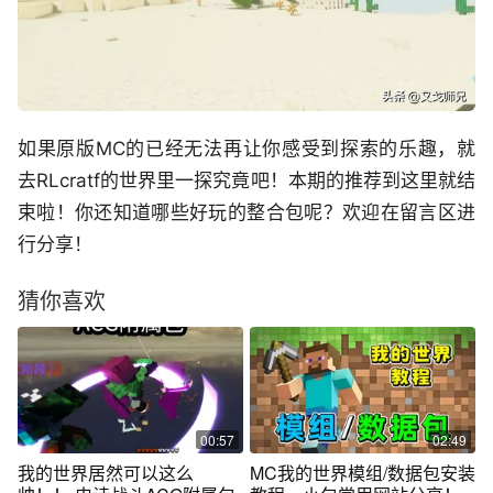
如果原版M
C
的已经无法再让你感受到探索的乐趣，
就
去R
L
cratf的世界里一探究竟
吧
！本期的推荐到
这里就结
束啦！你还知道哪些好玩的整合包呢？欢迎在留言区进
行分享！
猜你喜欢
00:57
02:49
我的世界居然可以这么
MC我的世界模组/数据包安装