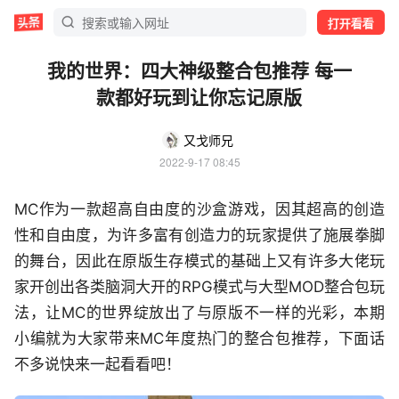
打开看看
我的世界：四大神级整合包推荐 每一
款都好玩到让你忘记原版
又戈师兄
2022-9-17 08:45
M
C
作为一款超高自由度的沙盒游戏，因其超高的创造
性
和自由度，为许多富有创造力的玩家提供了施展拳脚
的舞台，因此在原版生存模式的基础上又有许多大佬玩
家开创出各类脑洞大开的R
PG
模式与大型M
OD
整合包玩
法，让M
C
的世界绽放出了与原版不一样的光彩，本期
小编
就为大家带来M
C
年度
热门
的整合包推荐，下面话
不多说快来一起看看吧！