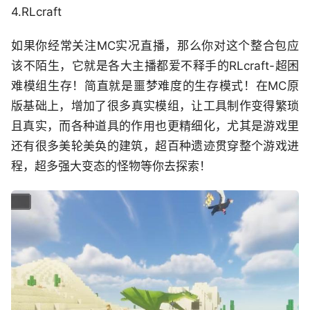
4.
R
L
craft
如果你经常关注M
C
实况直播，那么你对这个整合包
应
该
不陌生，它就是各大主播都爱不释手的
RL
craft
-
超困
难模组生存！简直就是
噩梦
难度的生存模式！在M
C
原
版基础上，增加了
很
多真实模组，让工具制作变得繁琐
且真实，而各种道具的作用也更精细化，尤其是游戏里
还有
很
多美轮美奂的建筑，超百种遗迹贯穿整个游戏进
程，超多强大变态的怪物等你去探索！