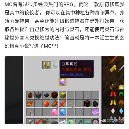
MC
曾有过
很
多经典热门的R
PG
，而这一款原初修真
就
是
其中的佼佼者
， 你可以在其中种植各种奇珍异草，养
殖萌宠神兽，甚至还能升级锻造神器在野外
打
妖兽，获
取各种提升自己修为的内丹与灵石，还能使用灵石与神
秘世外高人兑换绝世功法！简直就是将一本活生生的玄
幻修真小说写进了M
C
里！