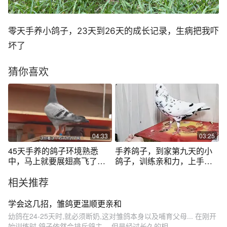
零天手养小鸽子，23天到26天的成长记录，生病把我吓
坏了
猜你喜欢
04:33
03:25
45天手养的鸽子环境熟悉
手养鸽子，到家第九天的小
中，马上就要展翅高飞了！
鸽子，训练亲和力，上手，
恭喜一下鸽先生
训放盘飞
相关推荐
学会这几招，雏鸽更温顺更亲和
幼鸽在24-25天时,就必须断奶,这对雏鸽本身以及哺育父母... 在刚开
始训练时,鸽子依然会排斥鸽主。 但是经过长久的相...