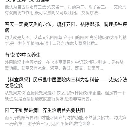
他认为自古扶阳有三法:灼艾第一、丹药第二、附子第三。... 艾灸具
有双向调节作用,既可以滋阴又可以壮阳。 艾灸疗法...
春天一定要艾灸的穴位，疏肝养阳、祛除湿邪、调理多种疾
病
灼艾就是艾灸。艾草又名回阳草,产于山的阳面,充分地吸取太阳的精
华,是一种纯阳植物,有通十二经之功效;艾草燃烧后...
有“艾”的中医养生
外用除湿止痒等功效。在《本草纲目》中记载:“服之则走... 具有杀
毒功能。艾草又有冰台、遏草、香艾、蕲艾、艾萧等...
【科室风采】民乐县中医医院内三科为您科普——艾灸疗法
之悬空灸
从效果来说,直接灸效果最好,较之扎针(针灸)效果更佳。但是有一个
缺点,就是直接接触皮肤施行灸法,患者非常痛苦。...
阳气不到就是病！养生治病首先要扶阳
而人身的阳气要调和才能巩固它的防护功能,不然就会招致... 灼艾第
一,丹药第二,附子第三”,可见,回阳保命,救绝续命...