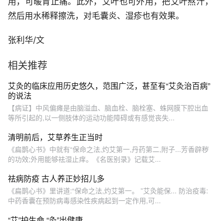
用，可暖胃止痛。此外，艾叶也可外用，把艾叶熬汁，
然后用水稀释擦洗，对毛囊炎、湿疹也有效果。
张利华/文
相关推荐
艾灸的临床应用历史悠久，范围广泛，甚至有“艾灸治百病”
的说法
【病证】中风偏瘫是由脑溢血、脑血栓、脑栓塞、蛛网膜下腔出血
等所引起的,以一侧肢体的运动功能障碍或有感觉丧失...
清明前后，艾草养生正当时
《扁鹊心书》中就有“保命之法,灼艾第一,丹药第二,附子...芳香辟秽
的功效;外用能够祛湿止痒。《名医别录》记载艾...
祛病防疫 古人养正妙招儿多
《扁鹊心书》里讲道:“保命之法,灼艾第一。 ”艾灸能保... 防治疫毒:
中药香囊在预防病毒感染性疾病起到一定作用,可...
“艾”护生命 “灸”出健康