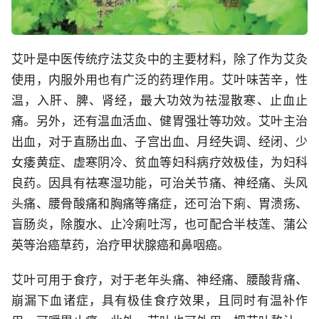
艾叶是中医传统疗法艾灸中的主要材料，除了作为艾灸
使用，内服外用也有广泛的药理作用。艾叶味苦辛，性
温，入肝、脾、肾经，最大功效为祛湿散寒、止血止
痛。另外，还有温血活血、健胃强壮等功效。艾叶主治
出血，对于直肠出血、子宫出血、月经失调、经闭、少
女痿黄症、虚寒阴冷、贫血等妇科病疗效极佳，为妇科
良药。因具有祛寒湿功能，可治关节痛、神经痛、头风
头痛、腰骨酸痛和胸痛等痛症，还可治下痢、胃溃疡、
盲肠炎，除腹水、止冷痢吐泻，也可配合半枝莲、蒲公
英等治癌草药，治疗甲状腺癌和鼻咽癌。
艾叶可用于食疗，对于老年头痛、神经痛、腰酸背痛、
崩漏下血诸症，具有极佳食疗效果，且同时有温补作