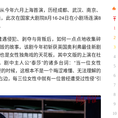
从今年六月上海首演，历经成都、武汉、南京、
，此次在国家大剧院8月16-24日在小剧场连演8
。
1
遭遇侵犯、剥夺与背叛后，如何一点点地收集碎
2
毁的故事。该剧今年初斩获英国奥利弗最佳新剧
3
也是女性独角戏的天花板，其中文版的上演在社
4
剧中主人公“泰莎”的诸多台词：“当一位女性
5
不要的时候，这根本不是一个晦涩难懂、无法理解的
6
的右边，每三位女性中就有一位曾经遭受过性侵”引
7
8
9
10