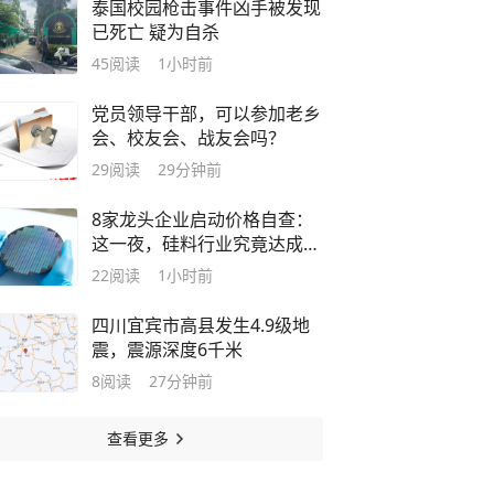
泰国校园枪击事件凶手被发现
已死亡 疑为自杀
45
阅读
1小时前
党员领导干部，可以参加老乡
会、校友会、战友会吗？
29
阅读
29分钟前
8家龙头企业启动价格自查：
这一夜，硅料行业究竟达成了
什么？
22
阅读
1小时前
四川宜宾市高县发生4.9级地
震，震源深度6千米
8
阅读
27分钟前
查看更多