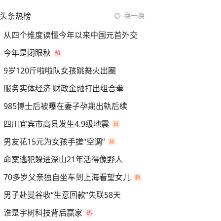
头条热榜
换一换
从四个维度读懂今年以来中国元首外交
今年是闭眼秋
9岁120斤啦啦队女孩跳舞火出圈
服务实体经济 财政金融打出组合拳
985博士后被曝在妻子孕期出轨后续
四川宜宾市高县发生4.9级地震
男友花15元为女孩手搓“空调”
命案逃犯躲进深山21年活得像野人
70多岁父亲独自坐车到上海看望女儿
男子赴曼谷收“生意回款”失联58天
谁是宇树科技背后赢家