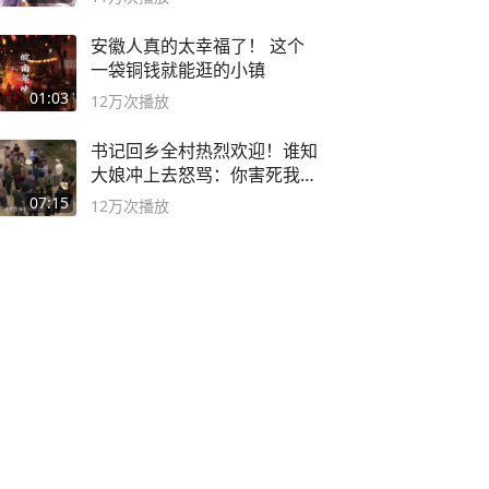
安徽人真的太幸福了！ 这个
一袋铜钱就能逛的小镇
01:03
12万
次播放
书记回乡全村热烈欢迎！谁知
大娘冲上去怒骂：你害死我儿
子
07:15
12万
次播放