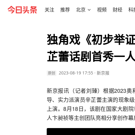
关注
推荐
北京
视频
财经
科
独角戏《初步举
芷蕾话剧首秀一
2023-08-19 17:55
·
新京报
原创
新京报讯（记者刘臻）根据2023
导、实力派演员辛芷蕾主演的现象级
上演。8月18日，该剧在国家大剧
人卞昶祯等主创团队亮相分享创作幕