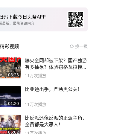
扫码下载今日头条APP
看最新、最热资讯内容
精彩视频
换一换
爆火全网却被下架？国产独游
有多抽象？体验窃格瓦拉模拟
器！
05:23
11万
次播放
比亚迪出手，严惩黑公关！
01:20
11万
次播放
比反派还像反派的正派主角，
全员都是大恶人！
06:02
11万
次播放