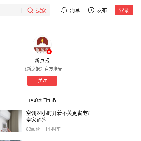
搜索
消息
发布
登录
新京报
《新京报》官方账号
关注
TA的热门作品
空调24小时开着不关更省电？
专家解答
83
阅读
1小时前