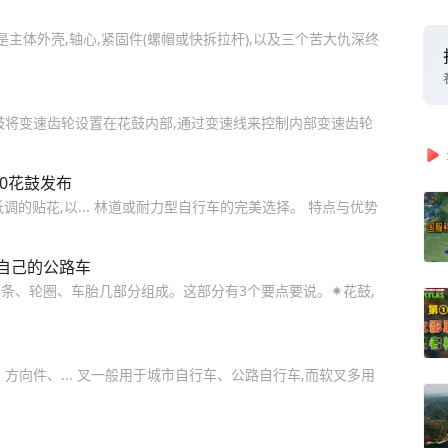
主体外壳,轴心,紧固件(螺帽或快拆拉杆),以及三个苦大仇深终
鼓将变速齿轮设置在花鼓内部,通过变速线来控制内部变速齿轮
00花鼓发布
 低调的贴花,以... 林道或耐力型自行车的完美选择。 特点与优势
自己的公路车
条、轮圈、车胎几部分组成。这部分有3个要点要说。✷花鼓,
方向件、... 叉一般用于城市自行车、公路自行车,而软叉多用