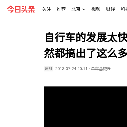
关注
推荐
北京
视频
财经
科
自行车的发展太
然都搞出了这么
2018-07-24 20:11
·
单车基械匠
原创