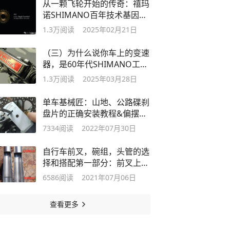
从一颗飞轮开始的传奇：禧玛
诺SHIMANO百年技术基因的
起源
1.3万
阅读
2025年02月21日
（三）为什么说你车上的变速
器，是60年代SHIMANO工程
失败遗产？
1.3万
阅读
2025年03月28日
单车基械匠：山地、公路碟刹
盘片的正确安装教程&偏摆矫
正教程
7334
阅读
2022年07月30日
自行车前叉，碗组，头管的选
择和搭配第一部分：前叉上管
的规格
6586
阅读
2021年07月06日
查看更多