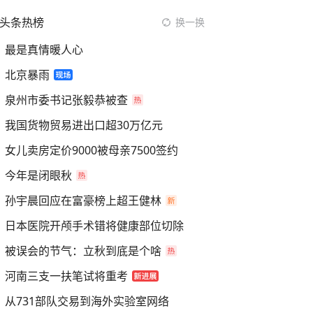
头条热榜
换一换
最是真情暖人心
北京暴雨
泉州市委书记张毅恭被查
我国货物贸易进出口超30万亿元
女儿卖房定价9000被母亲7500签约
今年是闭眼秋
孙宇晨回应在富豪榜上超王健林
日本医院开颅手术错将健康部位切除
被误会的节气：立秋到底是个啥
河南三支一扶笔试将重考
从731部队交易到海外实验室网络