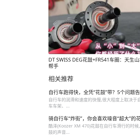
DT SWISS DEG花鼓+FR541车圈：天生
帮手
相关推荐
自行车跑得快，全凭“花鼓”带？5个问题
自行车的润滑和速度的快慢,很大程度上取决于
车车架、...
骑自行车“炸街”，你会喜欢噪音“超大”的
酷泽(Koozer XM 470)花鼓在自行车滑行
鼓的声音...