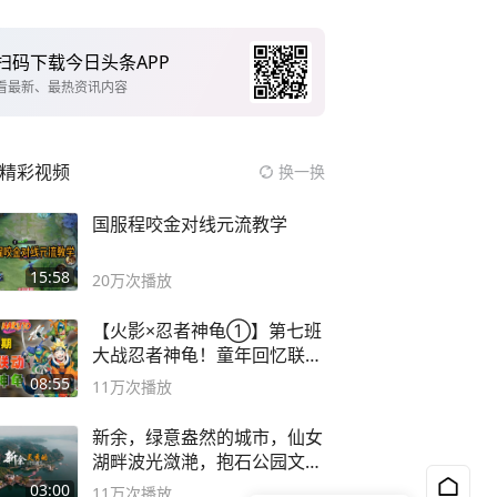
扫码下载今日头条APP
看最新、最热资讯内容
精彩视频
换一换
国服程咬金对线元流教学
15:58
20万
次播放
【火影×忍者神龟①】第七班
大战忍者神龟！童年回忆联动
论武？
08:55
11万
次播放
新余，绿意盎然的城市，仙女
湖畔波光潋滟，抱石公园文化
深邃……
03:00
11万
次播放