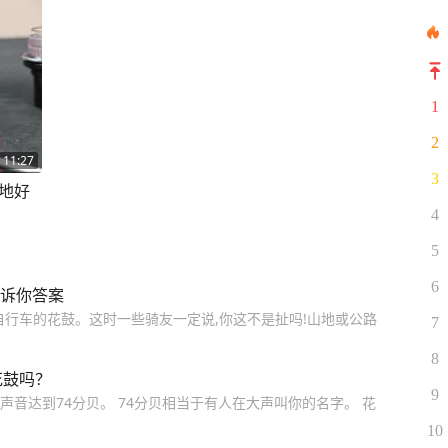
1
2
11:27
3
山地好
4
5
6
告诉你答案
自行车的花鼓。这时一些骑友一定说,你这不是扯吗!山地或公路
7
8
花鼓吗？
9
的时候,声音达到74分贝。 74分贝相当于有人在大声叫你的名字。 花
10