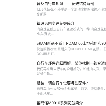
普及自行车知识-------花鼓结构解剖
但凡花鼓者,不外乎是一个滚动摩擦的滚筒,不就是
身都要...
禧玛诺内变速花鼓简介
内变速花鼓是自行车变速模式的一种,内变速花
比,达到变...
SRAM新品不断！ROAM 60山地轮组和9
快速顺畅咬合,且耐久的DOUBLE TIME花鼓。
DOUBLE TI...
自行车部件详细图解，帮你找到一款合适
我们再来看自行车的轮组部分。轮组由花鼓、辐
是整个轮...
组装一辆自行车需要哪些配件？
自行车由七大部分组成:车架、前叉、变速器件、
于山地车...
禧玛诺M9010系列花鼓简介