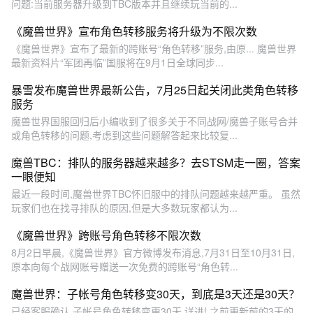
问题:当前服务器升级到TBC版本并且继续玩当前的...
《魔兽世界》宣布角色转移服务将升级为不限次数
《魔兽世界》宣布了最新的跨账号“角色转移”服务,由原... 魔兽世界
最新资料片“军团再临”国服将在9月1日全球同步...
暴雪发布魔兽世界最新公告，7月25日起关闭此类角色转移
服务
魔兽世界国服回归后小编收到了很多关于不同战网/魔兽子账号合并
或角色转移的问题,考虑到这些问题解答起来比较复...
魔兽TBC：排队的服务器越来越多？去STSM走一圈，答案
一眼便知
最近一段时间,魔兽世界TBC怀旧服中的排队问题越来越严重。 虽然
玩家们也在找寻排队的原因,但是大多数玩家都认为...
《魔兽世界》跨账号角色转移不限次数
8月2日早晨,《魔兽世界》官方微博发布消息,7月31日至10月31日,
原本向每个战网账号赠送一次免费的跨账号“角色转...
魔兽世界：子帐号角色转移变30天，到底是3天还是30天？
已经客服确认,子帐号角色转移变更30天,详进! 之前更新前的3天的