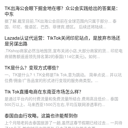
TK出海公会眼下掘金地在哪？众公会实践给出的答案是：
中东
据了解,截至目前,TK出海公会目前在全球范围内只属于部分... 泰
国、印尼、俄语区、巴西、菲律宾,德区。 后续还将陆续...
Lazada认证代运营：TikTok关闭印尼站点，是放弃市场还
是另谋出路
.TKshop商家必然当地囤货,宣布关闭小店,大部分商家的货... 印尼电
商销售额遥遥领先排名第2的泰国(114亿美元)。如何...
TK是什么？变现方式哪些？
一、TK是什么? 1.TK全称是Tik Tok,意为跳动。 简单点说... 并以坑
位费/佣金/广告品宣的形式进行变现的服务商类型。...
Tik Tok直播电商在东南亚市场怎么样？
是通过平台内的付费流量和免费流量所结合,费用高且低价... 泰国
500万以上、马来西亚1500万左右,平均互联网渗透率约...
泰国自由行攻略，这篇也许能帮到你
上个月陪老妈去泰国旅游了一趟,虽然这春节假期已经过去... 一共待