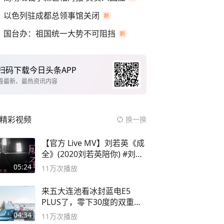
以色列驻成都总领事馆关闭
国台办：祖国统一大势不可阻挡
扫码下载今日头条APP
看最新、最热资讯内容
精彩视频
换一换
【官方 Live MV】刘若英《成
全》(2020刘若英陪你) #刘若
英 #成全
05:24
11万
次播放
来五大连池看冰封蓝电E5
PLUS了，零下30度的双重冰
封40小时全录
04:34
11万
次播放