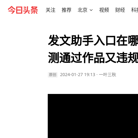
关注
推荐
北京
视频
财经
科
发文助手入口在
测通过作品又违
2024-01-27 19:13
·
一叶三秋
原创