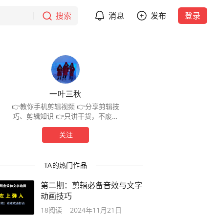
搜索
消息
发布
登录
一叶三秋
👉教你手机剪辑视频 👉分享剪辑技
巧、剪辑知识 👉只讲干货，不废话
👉每天学习一点，进步一点
关注
TA的热门作品
第二期：剪辑必备音效与文字
动画技巧
18
阅读
2024年11月21日