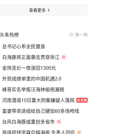
查看更多
头条热榜
换一换
总书记心系全民健身
白海豚将正面袭击贯穿浙江
金饰克价一夜涨回1300元
外贸成绩单里的中国机遇2.0
峰哥实名举报汪海林偷税漏税
河南潜逃10日重大刑案嫌疑人落网
富婆带资进组给自己硬加60多场吻戏
台风白海豚或重创多省市
商场现钱学森巨幅海报 负责人回应