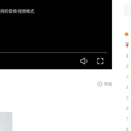
持的音频/视频格式
1
2
3
举报
4
5
6
7
8