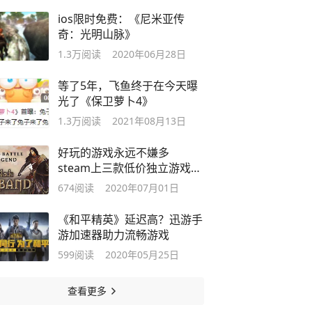
ios限时免费：《尼米亚传
奇：光明山脉》
1.3万
阅读
2020年06月28日
等了5年，飞鱼终于在今天曝
光了《保卫萝卜4》
1.3万
阅读
2021年08月13日
好玩的游戏永远不嫌多
steam上三款低价独立游戏推
荐
674
阅读
2020年07月01日
《和平精英》延迟高？迅游手
游加速器助力流畅游戏
599
阅读
2020年05月25日
查看更多