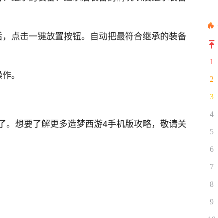
后，点击一键放置按钮。自动把最符合继承的装备
1
操作。
2
3
4
了。想要了解更多造梦西游4手机版攻略，敬请关
5
6
7
8
9