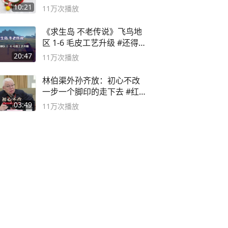
10:21
11万
次播放
《求生岛 不老传说》飞鸟地
区 1-6 毛皮工艺升级 #还得是
主机大作
20:47
11万
次播放
林伯渠外孙齐放：初心不改
一步一个脚印的走下去 #红船
论坛
03:49
11万
次播放