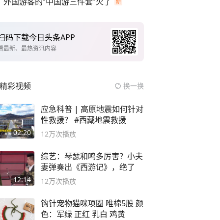
外国游客的“中国游三件套”火了
扫码下载今日头条APP
看最新、最热资讯内容
精彩视频
换一换
应急科普 | 高原地震如何针对
性救援？ #西藏地震救援
02:20
12万
次播放
综艺：琴瑟和鸣多厉害？小夫
妻弹奏出《西游记》，绝了
12:14
12万
次播放
钩针宠物猫咪项圈 唯棉5股 颜
色：军绿 正红 乳白 鸡黄