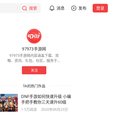
搜索
消息
发布
登录
97973手游网
97973手游网内容涵盖下载、攻
略、资讯、礼包、社区，服务于全
球手游玩家，为玩家提供一站式服
关注
务。
TA的热门作品
DNF手游如何快速升级 小编
手把手教你三天速升60级
1.5万
阅读
2020年06月23日