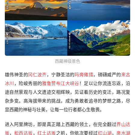
西藏神级景色
雄伟神圣的
冈仁波齐
，宁静圣洁的
玛旁雍措
，磅礴威严的
来古
冰川
，险峻秀丽的
雅鲁赞布江大峡谷
！足以让你流连忘返，沿
途自然景观与人文遗迹交相辉映，见证着历史的变迁，路况复
杂多变。高海拔带来的挑战，成为勇敢者追寻的梦想之路，尽
显西藏的神秘与壮美，让每一位行者都心生敬畏。
进入阿里牌坊，即是真正踏上西藏的领土，在完全翻过
界山达
坂
，
松西达坂
，
红土达坂
之前，你依次要经过
红山湖
，
泉水湖