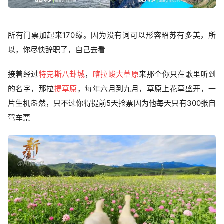
所有门票加起来170缘。因为没有词可以形容昭苏有多美，所
以，你尽快辞职了，自己去看
接着经过
特克斯八卦城
，
喀拉峻大草原
来那个你只在歌里听到
的名字，那拉
提草原
，每年六月到九月，草原上花草盛开，一
片生机盎然，只不过你得提前5天抢票因为他每天只有300张自
驾车票