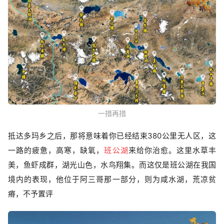
一措再措
抵达多玛乡之后，那将意味着你已经结束380公里无人区，这
一路的疲惫，高寒，缺氧，
班公湖
来给你治愈。这里水草丰
美，鱼虾成群，湖光山色，水鸟翔集。而这仅是班公湖在我国
境内的表现，他位于阿三哥那一部分，则为咸水湖，荒凉贫
瘠，不予置评