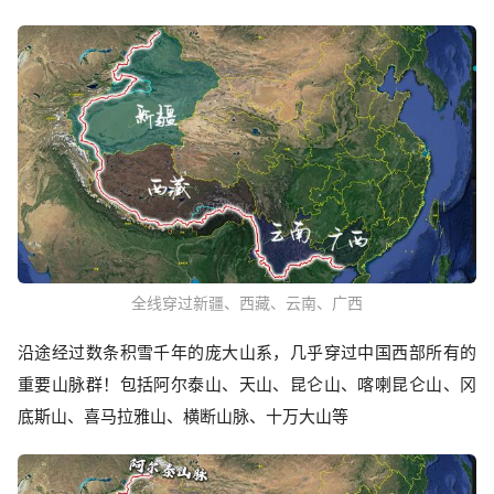
全线穿过新疆、西藏、云南、广西
沿途经过数条积雪千年的庞大山系，几乎穿过中国西部所有的
重要山脉群！包括阿尔泰山、天山、昆仑山、喀喇昆仑山、冈
底斯山、喜马拉雅山、横断山脉、十万大山等