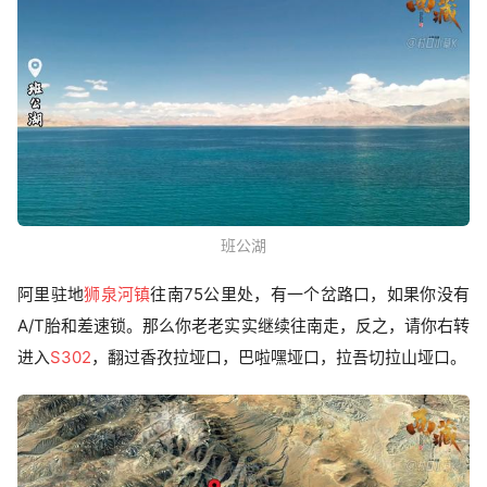
班公湖
阿里驻地
狮泉河镇
往南75公里处，有一个岔路口，如果你没有
A/T胎和差速锁。那么你老老实实继续往南走，反之，请你右转
进入
S302
，翻过香孜拉垭口，巴啦嘿垭口，拉吾切拉山垭口。