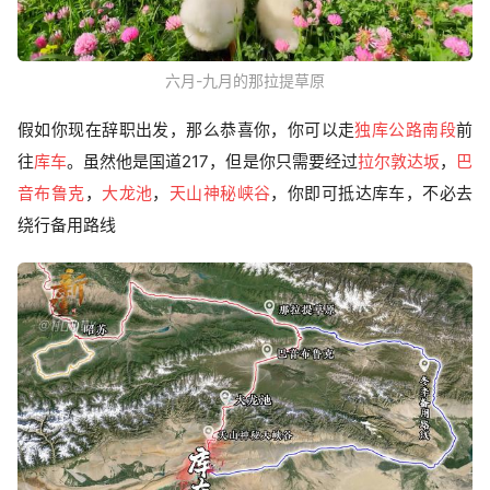
六月-九月的那拉提草原
假如你现在辞职出发，那么恭喜你，你可以走
独库公路南段
前
往
库车
。虽然他是国道217，但是你只需要经过
拉尔敦达坂
，
巴
音布鲁克
，
大龙池
，
天山神秘峡谷
，你即可抵达库车，不必去
绕行备用路线