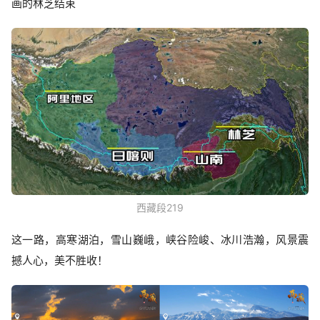
画的林芝结束
西藏段219
这一路，高寒湖泊，雪山巍峨，峡谷险峻、冰川浩瀚，风景震
撼人心，美不胜收！