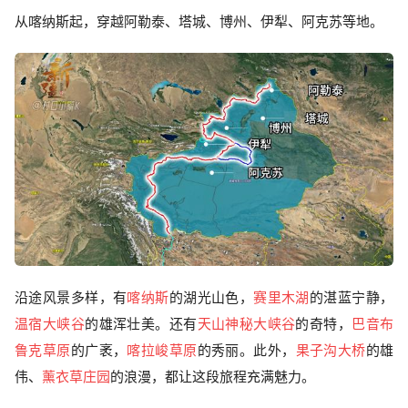
从喀纳斯起，穿越阿勒泰、塔城、博州、伊犁、阿克苏等地。
沿途风景多样，有
喀纳斯
的湖光山色，
赛里木湖
的湛蓝宁静，
温宿大峡谷
的雄浑壮美。还有
天山神秘大峡谷
的奇特，
巴音布
鲁克草原
的广袤，
喀拉峻草原
的秀丽。此外，
果子沟大桥
的雄
伟、
薰衣草庄园
的浪漫，都让这段旅程充满魅力。