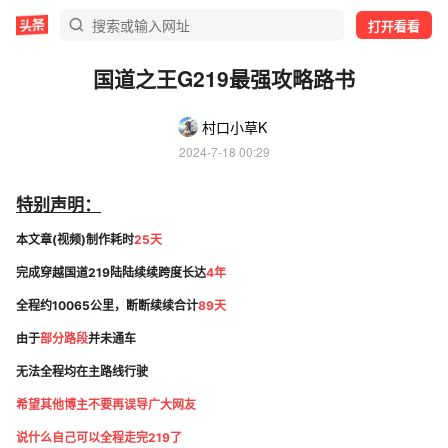
打开看看
国道之王G219最强攻略路书
村口小草K
2024-7-18 00:29
特别声明：
本文章(视频)制作耗时
25天
完成穿越国道219陆陆续续跨度长达
4年
全程约10065公里，断断续续合计
89天
由于
部分路段
并未通车
无法全程均在主路线行驶
希望其他博主不要再误导广大网友
说什么自己可以全程走完219了