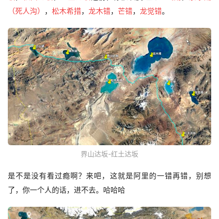
（死人沟）
，
松木希措
，
龙木错
，
芒错
，
龙觉错
。
界山达坂-红土达坂
是不是没有看过瘾啊？来吧，这就是阿里的一错再错，别想
了，你一个人的话，进不去。哈哈哈