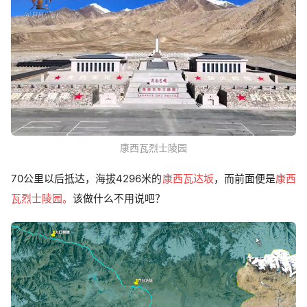
康西瓦烈士陵园
70公里以后抵达，海拔4296米的
康西瓦达坂
，而前面便是
康西
瓦烈士陵园。
该做什么不用说吧？