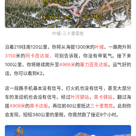
叶城-三十里营房
沿着219往南120公里，你将从海拔1300米的
叶城
，一路爬升到
3150
米的
阿卡孜达坂，
可别告诉我，你没有带氧气。接下来
100公里，你将继续爬升至
4969米
的
塞力亚克达坂
。运气好的
话，你可以看到K2。
这一段路手机基本没有信号，打火机也没有信号，甚至大部分
车的发动机也会没有信号。经过
叶河驿站
，
黑卡驿站
，翻过海
拔
4909米
的
黑卡达坂
，再往前60公里抵达
三十里营房
。此刻你
会发现，短短380公里的里程，你竟然跑了接近9个小时。