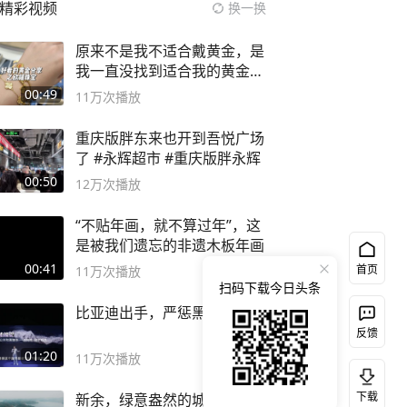
精彩视频
换一换
原来不是我不适合戴黄金，是
我一直没找到适合我的黄金
😭
00:49
11万
次播放
重庆版胖东来也开到吾悦广场
了 #永辉超市 #重庆版胖永辉
00:50
12万
次播放
“不贴年画，就不算过年”，这
是被我们遗忘的非遗木板年画
00:41
首页
11万
次播放
扫码下载今日头条
比亚迪出手，严惩黑公关！
反馈
01:20
11万
次播放
下载
新余，绿意盎然的城市，仙女