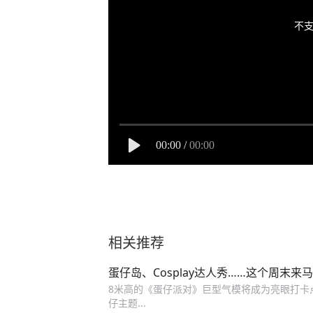
不支
00:00
/
00:00
相关推荐
蛋仔岛、Cosplay达人秀……这个周末
8米高的《蛋仔派对》巨型气模将成为亮眼打卡点
仔主题...