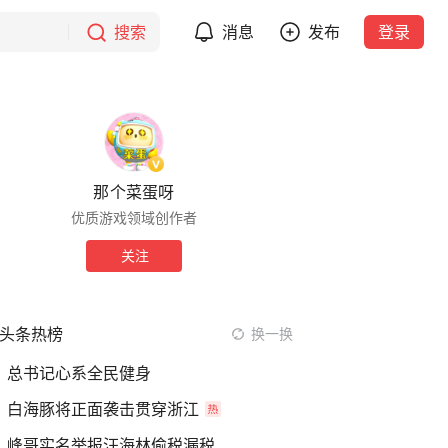
搜索
消息
发布
登录
那个菜蛋呀
优质游戏领域创作者
关注
头条热榜
换一换
总书记心系全民健身
白海豚将正面袭击贯穿浙江
峰哥实名举报汪海林偷税漏税