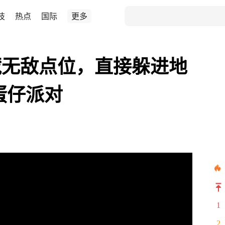
技
热点
国际
更多
藏无敌点位，直接躲进地
蛋仔派对
1
2