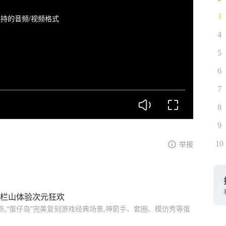
3
持的音频/视频格式
4
5
6
7
8
9
10
举报
来马栏山体验次元狂欢
,“蛋仔岛”完美复刻游戏经典场景,神箭手、套圈、模仿秀等蛋