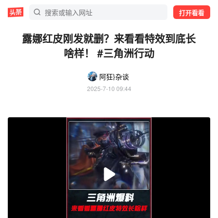
打开看看
露娜红皮刚发就删？来看看特效到底长
啥样！ #三角洲行动
阿狂}杂谈
2025-7-10 09:44