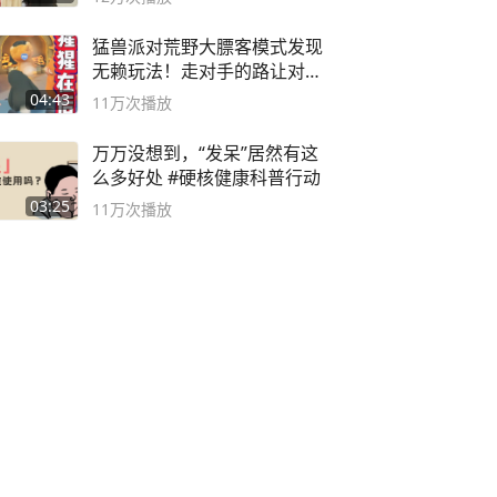
猛兽派对荒野大膘客模式发现
无赖玩法！走对手的路让对手
无路可走
04:43
11万
次播放
万万没想到，“发呆”居然有这
么多好处 #硬核健康科普行动
03:25
11万
次播放