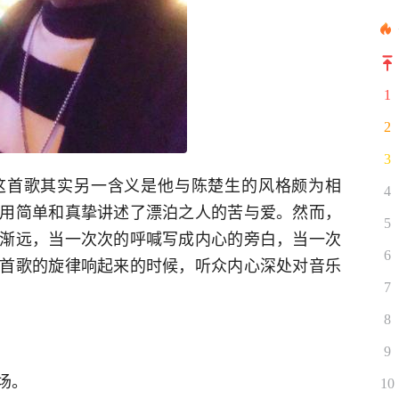
1
2
3
这首歌其实另一含义是他与陈楚生的风格颇为相
4
用简单和真挚讲述了漂泊之人的苦与爱。然而，
5
渐远，当一次次的呼喊写成内心的旁白，当一次
6
首歌的旋律响起来的时候，听众内心深处对音乐
7
8
9
场。
10