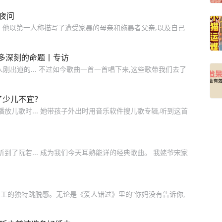
夜问
。他以第一人称描写了遭受家暴的母亲和施暴者父亲,以及自己
多深刻的命题丨专访
刚出道的... 不过如今歌曲一首一首唱下来,这些歌带我们去了
了少儿不宜？
放儿歌时... 她带孩子外出时用音乐软件搜儿歌专辑,听到这首
到了阮若... 成为我们今天耳熟能详的经典歌曲。 我姥爷宋家
同工的独特跳脱感。无论是《爱人错过》里的“你妈没有告诉你,