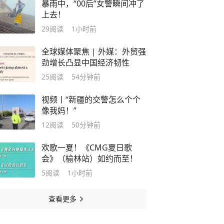
暴雨中，“00后”女警瞬间冲了
上去！
29
阅读
1小时前
全球媒体聚焦 | 外媒：外贸强
劲增长凸显中国经济韧性
25
阅读
54分钟前
视频丨“新疆的交警怎么个个
像我妈！”
12
阅读
50分钟前
欢歌一夏！《CMG夏日歌
会》（榆林站）如约而至！
5
阅读
1小时前
查看更多