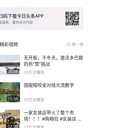
扫码下载今日头条APP
看最新、最热资讯内容
精彩视频
换一换
无开板，不冬天。激活多巴胺
的热“雪”挑战
00:56
20万
次播放
国服程咬金对线元流教学
15:58
20万
次播放
一家女装店带火了整个市
场！！！#购物狂 #女装店 #
高品质女装
02:00
12万
次播放