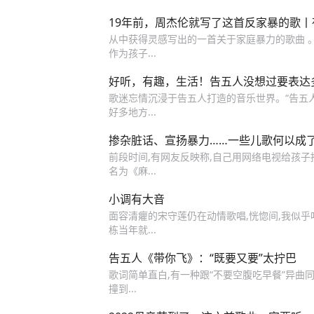
19年前，周杰伦就写了这首反家暴的歌丨
从中获得灵感写出的一首关于家庭暴力的歌曲 
作为孩子...
好听，有趣，生活！告五人没想过要表达
歌迷忘情沉浸于告五人打造的音乐世界。“告五人
好多地方...
掺杂脏话、宣扬暴力……一些儿歌何以成
前段时间,有网友反映称,自己用网络电视给孩子播
名为《麻...
小调有大音
面容清癯的宋守莲仍在动情歌唱,恍惚间,我似乎听
栋当年就...
告五人《带你飞》：“既要又要”太拧巴
歌词简单直白,有一种跟“不要空腹吃早餐”异曲
撞到...