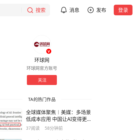
搜索
消息
发布
登录
环球网
环球网官方账号
关注
TA的热门作品
全球媒体聚焦︱美媒：多场景
低成本应用 中国让AI变得更
具实用价值
37
阅读
58分钟前