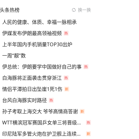
头条热榜
换一换
人民的健康、体质、幸福一脉相承
伊媒发布伊朗最高领袖视频
上半年国内手机销量TOP30出炉
一周“靓”数
伊总统：伊朗要学中国做好自己的事
白海豚将正面袭击贯穿浙江
情侣平潭拍日出坠崖1死1伤
台风白海豚实时路径
孙子考取上海交大 爷爷高情商答谢
WTT横滨冠军赛国乒女单三将晋级四强
印尼陆军多管火炮在护卫舰上连续开火