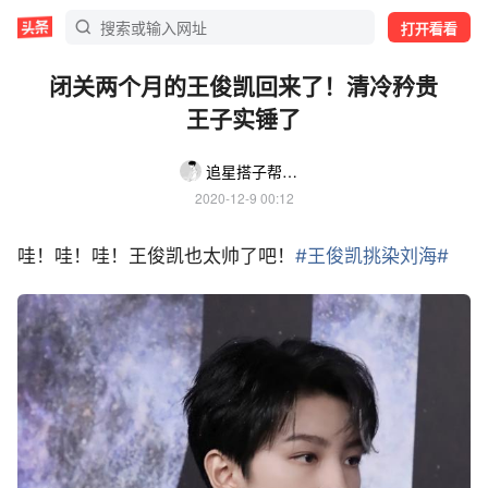
打开看看
闭关两个月的王俊凯回来了！清冷矜贵
王子实锤了
追星搭子帮你抢票
2020-12-9 00:12
哇！哇！哇！王俊凯也太帅了吧！
#王俊凯挑染刘海#