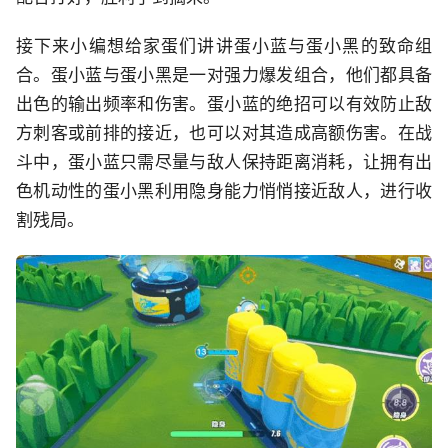
接下来小编想给家蛋们讲讲蛋小蓝与蛋小黑的致命组
合。蛋小蓝与蛋小黑是一对强力爆发组合，他们都具备
出色的输出频率和伤害。蛋小蓝的绝招可以有效防止敌
方刺客或前排的接近，也可以对其造成高额伤害。在战
斗中，蛋小蓝只需尽量与敌人保持距离消耗，让拥有出
色机动性的蛋小黑利用隐身能力悄悄接近敌人，进行收
割残局。