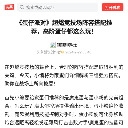
打开看看
《蛋仔派对》超燃竞技场阵容搭配推
荐，高阶蛋仔都这么玩！
陌陌聊游戏
头条新锐创作者
  2024-2-22 08:40
在超燃竞技场的舞台上，合理的阵容搭配是取得胜利的
关键。今天，小编将为家蛋们详细解析三组强力搭配，
助你在战场上所向披靡！
首先小编要给家蛋们推荐的是魔鬼蛋与蛋小粉的完美组
合。怎么玩？魔鬼蛋控场提供输出环境，蛋小粉绝招收
割。魔鬼蛋利用技能控制对手时，蛋小粉便可化身移动
炮台远距离轻松发起飓风打击击败对手!魔鬼蛋的技能可