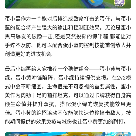
蛋小黑作为一个能对后排造成致命打击的蛋仔，与蛋小
蓝的配合将产生强大的输出和控制链效果。无论是蛋小
黑高爆发的破隐一击,还是突然投掷的惊吓箱,都能让对
手猝不及防。他可以配合蛋小蓝的控制技能重创敌人并
创造更好的进攻机会。
最后小编再给大家推荐一个稳健组合——蛋小黄与蛋小
绿。蛋小黄冲锋陷阵，蛋小绿持续提供支援。在2v2模
式中会不断缩圈，生命值是不可忽视的重要属性，蛋小
黄作为肉劲十足的前排坦克，可以通过卡牌获得自身高
额生命值并提升双抗，搭配蛋小绿的恢复技能效果更
佳。蛋小黄的绝招滚动不仅能够快速位移撞击敌人，技
能期间提供的效果免疫与减伤也让蛋小黄更加的耐打。