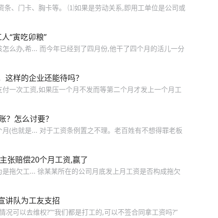
资条、门卡、胸卡等。 ⑴如果是劳动关系,即用工单位是公司或
人“寅吃卯粮”
么办,希... 而今年已经到了四月份,他干了四个月的活儿一分
，这样的企业还能待吗？
支付一次工资,如果压一个月不发而等第二个月才发上一个月工
到账？怎么讨要？
月(也就是... 对于工资条例置之不理。老百姓有不想得罪老板
主张赔偿20个月工资,赢了
是拖欠工... 徐某某所在的公司月底发上月工资是否构成拖欠
宣讲队为工友支招
情况可以去维权?”“我们都是打工的,可以不签合同拿工资吗?”