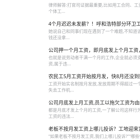
律师解答:打官司证据最重要,比如用工合同、工
个体工...
4个月迟迟未发薪？！呼和浩特部分环卫工
她说自己和同事们现在遇到了一个难题,不知道该怎
钱还没拿...
公司押一个月工资，即月底发上个月工资
也就是说劳动者干满一个月的工作,企业就必须
资,属于违...
农民工5月工资开始按月发，快8月还没
工资开始实名制按月发放,发放周期不得超过一个
失去工作机...
公司月底发上月工资,员工以拖欠工资为由
都是月底才发上个月的工资,一了解公司这样行为
工资的违法...
老板不按月发工资上哪儿投诉？工地迎来
“如果老板不按月发工资,我们上哪儿投诉?”“哪些