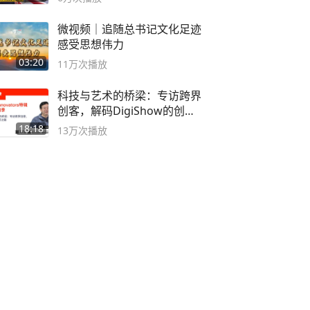
微视频｜追随总书记文化足迹
感受思想伟力
03:20
11万
次播放
科技与艺术的桥梁：专访跨界
创客，解码DigiShow的创新
之路
18:18
13万
次播放