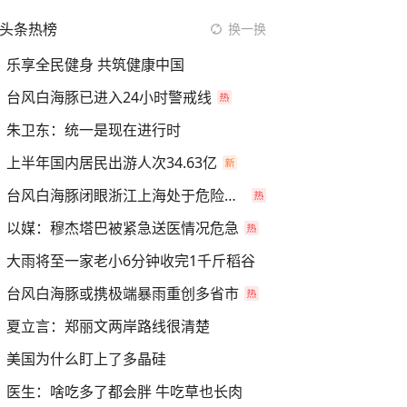
头条热榜
换一换
乐享全民健身 共筑健康中国
台风白海豚已进入24小时警戒线
朱卫东：统一是现在进行时
上半年国内居民出游人次34.63亿
台风白海豚闭眼浙江上海处于危险半圆
以媒：穆杰塔巴被紧急送医情况危急
大雨将至一家老小6分钟收完1千斤稻谷
台风白海豚或携极端暴雨重创多省市
夏立言：郑丽文两岸路线很清楚
美国为什么盯上了多晶硅
医生：啥吃多了都会胖 牛吃草也长肉