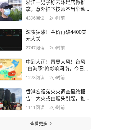
浙江一男子称去沐足店做推
拿，意外拍下技师不当举动；
涉事技师回应：他怎么可以这
4396
阅读
2小时前
样坑我呢，明明就是他自己说
的；警方已介入调查
深夜猛涨！金价再破4400美
元大关
2747
阅读
2小时前
中到大雨！雷暴大风！台风
“白海豚”将影响河南，今日起
全省有雨
1278
阅读
2小时前
香港宏福苑火灾调查最终报
告：大火或由烟头引起，推断
起火地点位于宏昌阁104及
1111
阅读
2小时前
105室外的平台，堆积的残留
物高达2米
查看更多