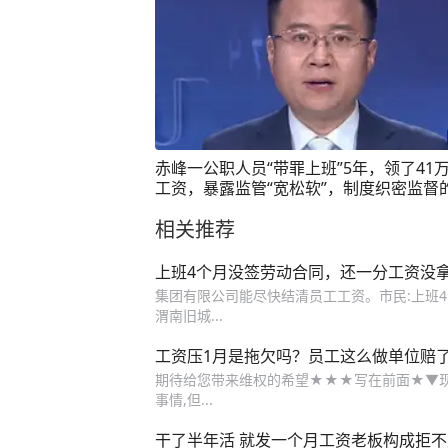
赤峰一公职人员“带罪上班”5年，领了41
工资，暴露监管“宽松软”，制度织密监督
纳税人的钱才不会被糟蹋（大象新闻评论
相关推荐
延波）#大象主播说 @司凯
上班4个月没签劳动合同，还一分工资没
集团有限公司能尽快结清员工工资。市民:上班4
渭南旧城...
工资压1月是拖欠吗？员工这么做单位赔了
期待给您带来维权的希望★★★写在前面★▼现
事情,但...
干了半年活 就发一个月工资老板构成拒