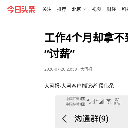
关注
推荐
北京
视频
财经
科
工作4个月却拿不
“讨薪”
2020-07-20 23:58
·
大河报
大河报·大河客户端记者 段伟朵