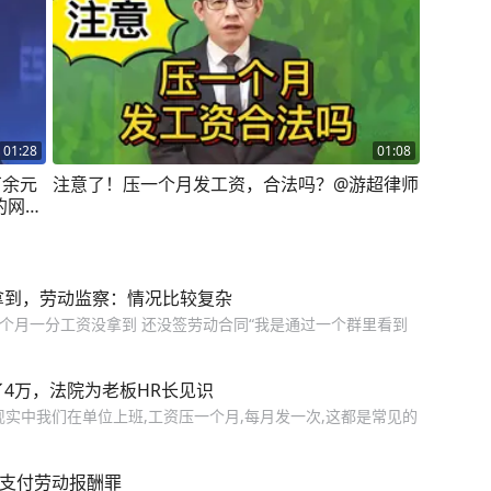
01:28
01:08
万余元
注意了！压一个月发工资，合法吗？@游超律师
的网，
员 邱
拿到，劳动监察：情况比较复杂
个月一分工资没拿到 还没签劳动合同“我是通过一个群里看到
4万，法院为老板HR长见识
实中我们在单位上班,工资压一个月,每月发一次,这都是常见的
不支付劳动报酬罪