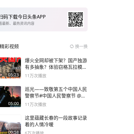
扫码下载今日头条APP
看最新、最热资讯内容
精彩视频
换一换
爆火全网却被下架？国产独游
有多抽象？体验窃格瓦拉模拟
器！
05:23
11万
次播放
巡光——致敬第五个中国人民
警察节#中国人民警察节 @抖
音小助手
05:00
11万
次播放
这里蕴藏长春的一段故事记录
着的人情冷暖
00:58
6万
次播放