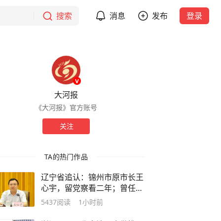
搜索
消息
发布
登录
大河报
《大河报》官方账号
关注
TA的热门作品
辽宁省追认：锦州市原市长王
心宇，留党察看二年；曾任营
口市西市区区长、区委书记，
5437
阅读
1小时前
沈阳市浑南区区长，沈河区委
书记等职务