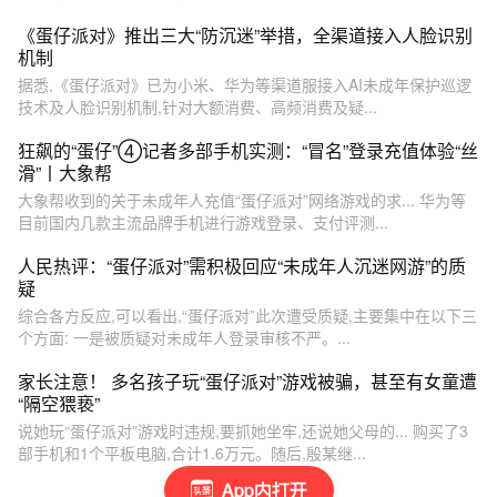
《蛋仔派对》推出三大“防沉迷”举措，全渠道接入人脸识别
机制
据悉,《蛋仔派对》已为小米、华为等渠道服接入AI未成年保护巡逻
技术及人脸识别机制,针对大额消费、高频消费及疑...
狂飙的“蛋仔”④记者多部手机实测：“冒名”登录充值体验“丝
滑”丨大象帮
大象帮收到的关于未成年人充值“蛋仔派对”网络游戏的求... 华为等
目前国内几款主流品牌手机进行游戏登录、支付评测...
人民热评：“蛋仔派对”需积极回应“未成年人沉迷网游”的质
疑
综合各方反应,可以看出,“蛋仔派对”此次遭受质疑,主要集中在以下三
个方面: 一是被质疑对未成年人登录审核不严。...
家长注意！ 多名孩子玩“蛋仔派对”游戏被骗，甚至有女童遭
“隔空猥亵”
说她玩“蛋仔派对”游戏时违规,要抓她坐牢,还说她父母的... 购买了3
部手机和1个平板电脑,合计1.6万元。随后,殷某继...
App内打开