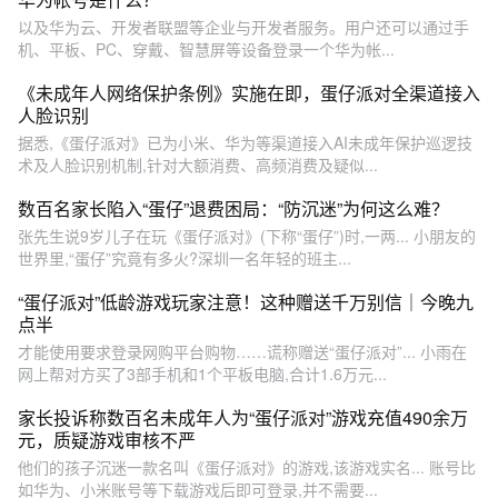
以及华为云、开发者联盟等企业与开发者服务。用户还可以通过手
机、平板、PC、穿戴、智慧屏等设备登录一个华为帐...
《未成年人网络保护条例》实施在即，蛋仔派对全渠道接入
人脸识别
据悉,《蛋仔派对》已为小米、华为等渠道接入AI未成年保护巡逻技
术及人脸识别机制,针对大额消费、高频消费及疑似...
数百名家长陷入“蛋仔”退费困局：“防沉迷”为何这么难？
张先生说9岁儿子在玩《蛋仔派对》(下称“蛋仔”)时,一两... 小朋友的
世界里,“蛋仔”究竟有多火?深圳一名年轻的班主...
“蛋仔派对”低龄游戏玩家注意！这种赠送千万别信｜今晚九
点半
才能使用要求登录网购平台购物……谎称赠送“蛋仔派对”... 小雨在
网上帮对方买了3部手机和1个平板电脑,合计1.6万元...
家长投诉称数百名未成年人为“蛋仔派对”游戏充值490余万
元，质疑游戏审核不严
他们的孩子沉迷一款名叫《蛋仔派对》的游戏,该游戏实名... 账号比
如华为、小米账号等下载游戏后即可登录,并不需要...