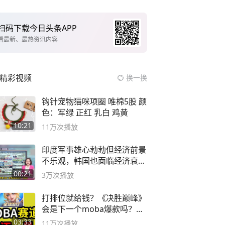
扫码下载今日头条APP
看最新、最热资讯内容
精彩视频
换一换
钩针宠物猫咪项圈 唯棉5股 颜
色：军绿 正红 乳白 鸡黄
10:21
11万
次播放
印度军事雄心勃勃但经济前景
不乐观，韩国也面临经济衰退
风险
00:21
3万
次播放
打排位就给钱？《决胜巅峰》
会是下一个moba爆款吗？#
决胜巅峰
03:33
11万
次播放