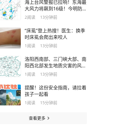
海上台风警报已拉响！东海最
大风力将飙到16级！今明防暑
防雷，后天起防台风
2
阅读
13分钟前
“床虱”登上热搜！医生：换季
时床虱会爬出来咬人
1
阅读
13分钟前
洛阳西南部、三门峡大部、南
阳西北部发生地质灾害的风险
较高，注意防范
1
阅读
13分钟前
提醒！这份安全指南，请拉着
孩子一起看
1
阅读
15分钟前
查看更多