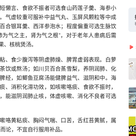
短懒言、食欲不振者可选食山药莲子羹、海参小
。气虚较重可服补中益气丸、玉屏风颗粒等中成
百合银耳羹、西洋参泡水；程度偏重可选生脉饮
肺为气之主，肾为气之根”，对于老年人患病后需
果、核桃煲汤。
粘、食少腹泻等阴虚肺燥、脾胃虚弱表现。白萝
茶饮或熬汤；如川贝百合蒸雪梨，养阴润肺、化
脾经，如鲫鱼豆腐汤能健脾益气、滋阴和中。海
痰、消积化滞功效，如咳嗽咯痰、食欲不振时，
，能滋阴润肺止咳，体虚咳嗽、消化不良者可选
嗽咯黄粘痰、胸闷气喘、口苦，舌红苔黄腻，属
一概而论，不宜自行服用补品。