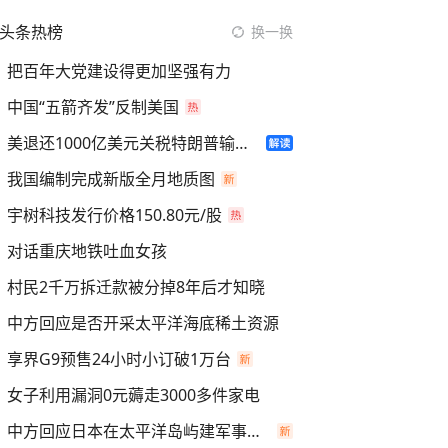
头条热榜
换一换
把百年大党建设得更加坚强有力
中国“五箭齐发”反制美国
美退还1000亿美元关税特朗普输了吗
我国编制完成新版全月地质图
宇树科技发行价格150.80元/股
对话重庆地铁吐血女孩
村民2千万拆迁款被分掉8年后才知晓
中方回应是否开采太平洋海底稀土资源
享界G9预售24小时小订破1万台
女子利用漏洞0元薅走3000多件家电
中方回应日本在太平洋岛屿建军事设施