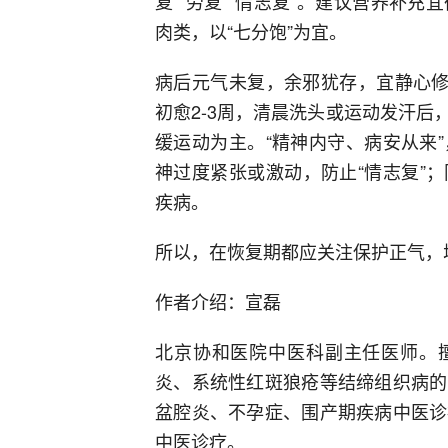
复”“劳复”“情志复”。建议营养补
肉类，以“七分饱”为宜。
病后元气未复，余邪犹存，宜静心修
初愈2-3周，清晨洗头或运动发汗
缓运动为主。“精神内守、病安从来
神过度紧张或激动，防止“情志复”
疾病。
所以，在恢复期都应关注保护正气，
作者介绍：宣磊
北京协和医院中医科副主任医师。擅
炎、系统性红斑狼疮等结缔组织病的
盆腔炎、不孕症、围产期疾病中医诊
中医诊疗。