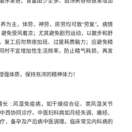
充宜循序渐进，食量由少至多、由汤粥谷物逐渐增加
养为主，体劳、神劳、房劳均可致“劳复”。病情
后，避免受风着凉；尤其避免剧烈运动，以散步和舒
”，复工后勿熬夜加班、过度耗费脑力；应避免精
；同时不宜增加性生活频率，防止精气耗损，再发
增强体质，保持充沛的精神体力！
长 : 风湿免疫病，如干燥综合征、类风湿关节
中西协同诊疗。中医妇科病如月经失调、痛经、
疗，备孕及产后病中医调理。临床常见内科病的