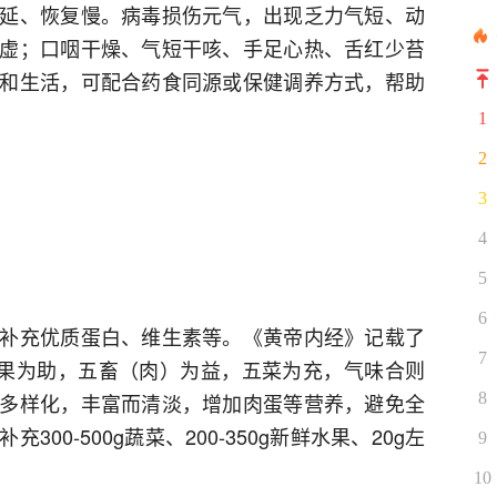
延、恢复慢。病毒损伤元气，出现乏力气短、动
虚；口咽干燥、气短干咳、手足心热、舌红少苔
和生活，可配合药食同源或保健调养方式，帮助
1
2
3
4
5
6
补充优质蛋白、维生素等。《黄帝内经》记载了
7
五果为助，五畜（肉）为益，五菜为充，气味合则
多样化，丰富而清淡，增加肉蛋等营养，避免全
8
00-500g蔬菜、200-350g新鲜水果、20g左
9
10