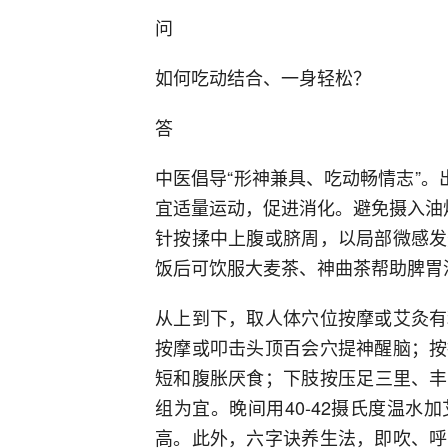
问
如何吃动结合、一身轻松？
答
中医倡导“形神兼具、吃动畅情志”。
宜适量运动，促进消化。避免摄入油炸
针按揉中上腹或脐周，以局部微感发
饭后可饮服大麦茶、神曲茶帮助脾胃
从上到下，取人体穴位按摩或艾灸有
按摩或叩击头顶百会穴提神醒脑；按
短和腹胀厌食；下肢按压足三里、丰隆
组为宜。晚间用40-42摄氏度温
高。此外，六字诀养生法，即吹、呼