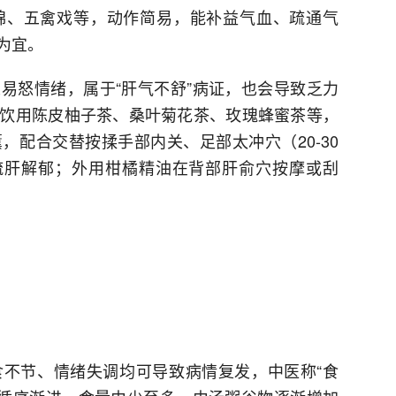
锦、五禽戏等，动作简易，能补益气血、疏通气
为宜。
易怒情绪，属于“肝气不舒”病证，也会导致乏力
饮用陈皮柚子茶、桑叶菊花茶、玫瑰蜂蜜茶等，
，配合交替按揉手部内关、足部太冲穴（20-30
、疏肝解郁；外用柑橘精油在背部肝俞穴按摩或刮
不节、情绪失调均可导致病情复发，中医称“食