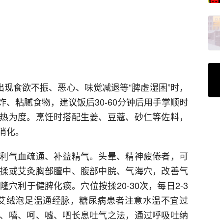
出现食欲不振、恶心、味觉减退等“脾虚湿困”时，
、粘腻食物，建议饭后30-60分钟后用手掌顺时
热为度。烹饪时搭配生姜、豆蔻、砂仁等佐料，
消化。
利气血疏通、补益精气。头晕、精神疲倦者，可
揉或艾灸胸部膻中、腹部中脘、气海穴，改善气
穴利于健脾化痰。穴位按揉20-30次，每日2-3
水加艾绒泡足温通经脉，糖尿病患者注意水温不宜过
、嘻、呵、嘘、呬长息吐气之法，通过呼吸吐纳