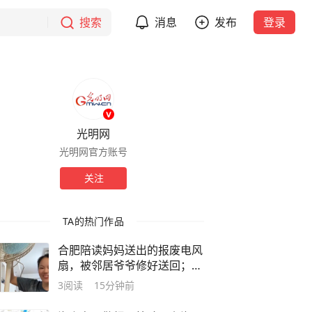
搜索
消息
发布
登录
光明网
光明网官方账号
关注
TA的热门作品
合肥陪读妈妈送出的报废电风
扇，被邻居爷爷修好送回；网
友：一个旧瓷盆托起人心
3
阅读
15分钟前