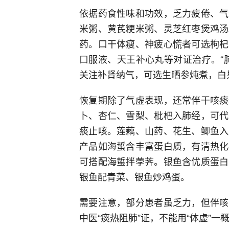
依据药食性味和功效，乏力疲倦、气
米粥、黄芪粳米粥、灵芝红枣煲鸡汤
药。口干体瘦、神疲心慌者可选枸杞
口服液、天王补心丸等对证治疗。“
关注补肾纳气，可选生晒参炖煮，白
恢复期除了气虚表现，还常伴干咳痰
卜、杏仁、雪梨、枇杷入肺经，可代
痰止咳。莲藕、山药、花生、鲫鱼入
产品如海蜇含丰富蛋白质，有清热化
可搭配海蜇拌荸荠。银鱼含优质蛋白
银鱼配青菜、银鱼炒鸡蛋。
需要注意，部分患者虽乏力，但伴咳
中医“痰热阻肺”证，不能用“体虚”