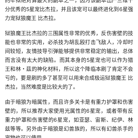
的牢狱绝对算最火的副本之一，因为该副本出产三维十
分优秀的5星宠比杰拉，并且该宠可以最终进化到6星强
力宠狱狼魔王 比杰拉。
狱狼魔王比杰拉的三围属性非常的优秀，反伤害壁的技
能也非常的实用，必杀技为胡乱殴打击飞敌人，冷却时
间较短，友情技导引弹能够提供非常稳定的输出，总体
而言没有太大的缺陷。而其本身的5星宠也可以作为猎
王和林・茲的神化材料，所以这个降临本刷了肯定不会
亏的，要是刷的多了甚至可以用来合成极运狱狼魔王 比
杰拉，当然难度是比较大的了。
由于暗狼为暗属性，而且许多关卡是有重力护罩和伤害
壁的，所以推荐大家使用光属性的6星宠，或者带有反
重力护罩和伤害壁的6星宠，如亚瑟、宙斯、纪伊、林
兹等等。另外由于暗狼是幻兽族的，所以有幻兽杀手的
宠物也可以使用。