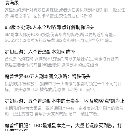
装满级
这里说的是针对喜欢任务练级,或者边任务边刷副本提升到... 触发任
务“黑暗之潮”。 回到卡萨雷兹,交任务后获取新的...
6.2版本史诗5人本全攻略 难点详解助你通关
5M副本大部分BOSS技能伤害都高的离奇,所以要规避所有能...
BOSS会出2次喷火的双头龙 和2次小狼(一群),小怪吃控,建...
梦幻西游：六个普通副本如何选择
首先是乌鸡石猴,这俩副本奖励好,可以无脑挂机过,肯定没有疑问。
然后需要合作的前世2和金兜洞,这俩副本的优先级也...
魔兽世界6.0五人副本图文攻略：钢铁码头
饥饿的狼:被释放后,狼群中每一头饥饿的狼都将锁定一个不同的目
标。 双头恐惧飞龙:被释放后,恐惧飞龙将飞上天空,...
梦幻西游：五个普通副本中的土豪金，收益攻略“点”到为止
本期我们会为大家说一说普通副本中有一定难度的几个副本的收益
和一些注意事项,希望对大家有帮助,咱们一起往下看...
魔兽怀旧服：TBC最难副本之一，大量老玩家灭到散，打