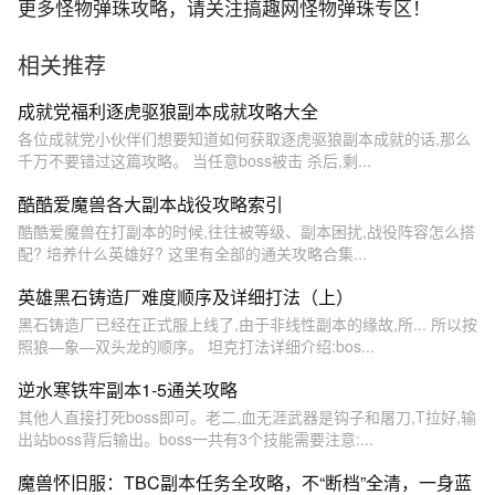
更多怪物弹珠攻略，请关注搞趣网怪物弹珠专区！
相关推荐
成就党福利逐虎驱狼副本成就攻略大全
各位成就党小伙伴们想要知道如何获取逐虎驱狼副本成就的话,那么
千万不要错过这篇攻略。 当任意boss被击 杀后,剩...
酷酷爱魔兽各大副本战役攻略索引
酷酷爱魔兽在打副本的时候,往往被等级、副本困扰,战役阵容怎么搭
配? 培养什么英雄好? 这里有全部的通关攻略合集...
英雄黑石铸造厂难度顺序及详细打法（上）
黑石铸造厂已经在正式服上线了,由于非线性副本的缘故,所... 所以按
照狼—象—双头龙的顺序。 坦克打法详细介绍:bos...
逆水寒铁牢副本1-5通关攻略
其他人直接打死boss即可。老二,血无涯武器是钩子和屠刀,T拉好,输
出站boss背后输出。boss一共有3个技能需要注意:...
魔兽怀旧服：TBC副本任务全攻略，不“断档”全清，一身蓝