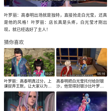
叶罗丽：高泰明出场就是独特，直接抢走白光莹，还真
是他的风格！叶罗丽：店长真是头疼，白光莹才刚出
现，就已经选好了主人！
猜你喜欢
03:27
05:16
叶罗丽：高泰明真过分，上
高泰明把白光莹托付给封银
课捉弄王默，让大家以为他
沙，他觉得封银沙比叶罗丽
在放屁！
战士更了解他