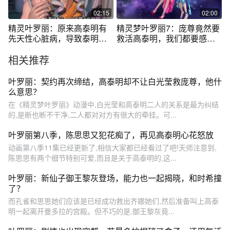
02:15
02:00
精灵叶罗丽：原来高泰明有
精灵梦叶罗丽7：庞尊竟然要
先天性心脏病，导致泰明对
救活高泰明，我们都要感谢
一切都无所谓
庞尊啊
相关推荐
叶罗丽：契约再次缔结，高泰明却不让白光莹救庞尊，他什
么意思？
在《精灵梦叶罗丽》动漫中,白光莹和高泰明二人的关系是最为纠结
的,是断也断不干净,二人都对对方有很大的牵挂。可...
叶罗丽第八季，陈思思又犯花痴了，再见高泰明心花怒放
动画第八季11集已经更新了,相信大家都已经看过了吧!天师注意到,
陈思思有两个细节特别可爱,而且是关于高泰明的,这...
叶罗丽：新仙子御王黎灰登场，能力也一起揭晓，和时希撞
了？
而孔雀和思思她们应该是已经成功救出齐娜她们,然后准备叫上高泰
明一起离开曼多拉的宫殿。但不巧的是,御王黎灰竟...