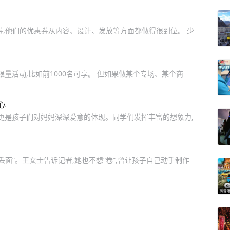
券,他们的优惠券从内容、设计、发放等方面都做得很到位。 少
限量活动,比如前1000名可享。 但如果做某个专场、某个商
心
,更是孩子们对妈妈深深爱意的体现。同学们发挥丰富的想象力,
面”。王女士告诉记者,她也不想“卷”,曾让孩子自己动手制作