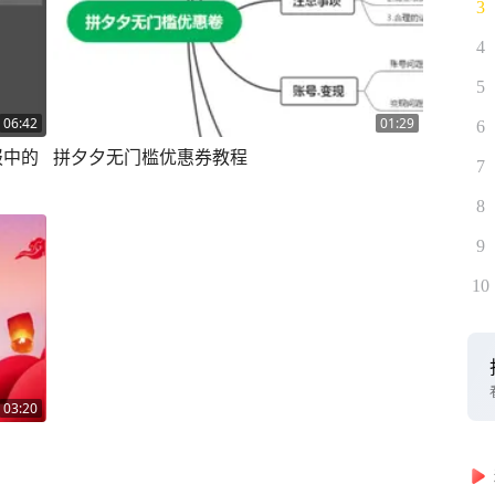
3
4
5
06:42
01:29
6
报中的
拼夕夕无门槛优惠券教程
7
8
9
10
03:20