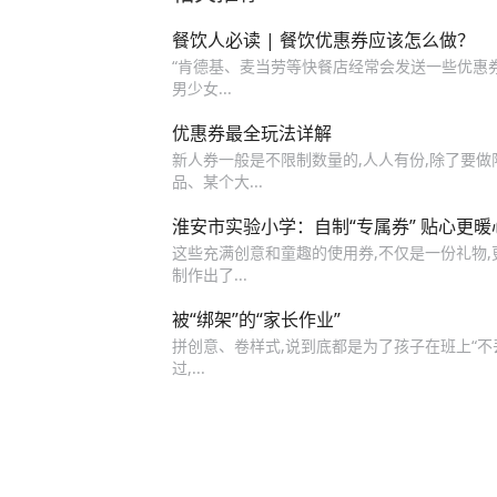
餐饮人必读 | 餐饮优惠券应该怎么做？
“肯德基、麦当劳等快餐店经常会发送一些优惠
男少女...
优惠券最全玩法详解
新人券一般是不限制数量的,人人有份,除了要做
品、某个大...
淮安市实验小学：自制“专属券” 贴心更暖
这些充满创意和童趣的使用券,不仅是一份礼物
制作出了...
被“绑架”的“家长作业”
拼创意、卷样式,说到底都是为了孩子在班上“不丢
过,...