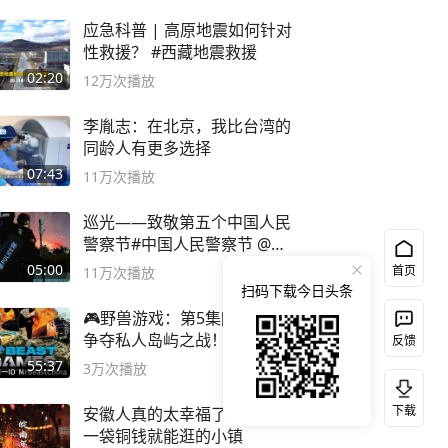
应急科普 | 高原地震如何针对
性救援？ #西藏地震救援
02:20
12万
次播放
李胤志：在北京，我比台湾的
同龄人有更多选择
07:43
11万
次播放
巡光——致敬第五个中国人民
警察节#中国人民警察节 @抖
音小助手
05:00
首页
11万
次播放
扫码下载今日头条
🎮野兽游戏：第5集[完整版]
争夺私人岛屿之战！
反馈
#MrBeastChina
55:37
3万
次播放
下载
安徽人真的太幸福了！ 这个
一袋铜钱就能逛的小镇