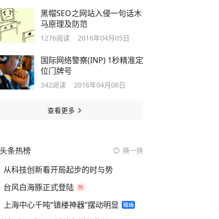
黑帽SEO之网站入侵一句话木
马原理及防范
1276
阅读
2016年04月05日
国际网络警察(INP) 1秒精准定
位门牌号
342
阅读
2016年04月06日
查看更多
头条热榜
换一换
从科技创新看开局起步的时与势
台风白海豚正式登陆
上海中心千吨“镇楼神器”摆动明显