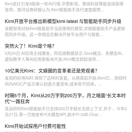
Kimi走红引发A股新一轮AI行情,华策影视、掌阅科技等股连续获得
涨停。银河证券研报认为,Kimi智能助手迭代速度超预...
Kimi开放平台推出新模型kimi-latest 与智能助手同步升级
该模型将对标Kimi智能助手当前使用的模型,并随智能助手产品更新
而同步升级。这一举措旨在解决开放平台用户与智能...
突然火了！Kimi是个啥？
3月20日,AI应用主线爆发。同花顺数据显示,Sora概念、多模态AI、
虚拟数字人等AI应用类板块大涨,Kimi概念掀起涨停...
10亿美元Kimi：文娱圈的变革者还是旁观者？
发现的好用AI时,得到了这样的答复。从两周前开始,Kimi已... 而短时
间内AIGC产品又难以创造大量营收,成本收不回来。...
时隔5个月，Kimi从20万字到200万字，月之暗面“长文本时
代”一路狂奔
其自研的Kimi智能助手已支持200万字超长无损上下文,并于... 今年2
月27日,零一万物发布Yi大模型API,其中Yi-34B-Chat...
Kimi开始试探用户付费可能性