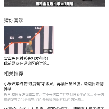
猜你喜欢
00:28
雷军黑色衬衫亮相发布会！
此前网友在评论区的讨论，
雷总您是看到了吗？网友：
相关推荐
有胸肌！又被帅到了！
小米汽车终尝“过度营销”恶果，再陷质量风波，轮毂附着物
掉落
近日,有网友发现雷军在北京小米汽车工厂交付日乘坐的蓝... 小米汽
车的发布会我是看完了的,外形模仿保时捷,内饰冰箱...
52万的小米SU7！昨晚，雷军“杀疯了”，把所有人都干懵了