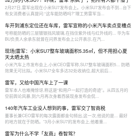
2月27日,雷军出现在小米SU7发布会上。小米SU7发布会不到...台下
有女消费者认真提问:“这车能防晒吗?”理工男雷军当...
车开到浦东定位还在车库，雷军宣称的小米汽车卖点变槽点
号称能防晒的三层镀银挡风玻璃,在挡住紫外线与红外线的... 华为车
BU负责人余承东就曾在问界发布会上公开表示,在汽...
现场|雷军：小米SU7整车玻璃面积5.35㎡，但不用担心夏
天太晒太热
小米汽车上市发布会上,小米CEO雷军称,SU7整车玻璃面积5... 防晒
效果无可比拟。小米SU7全车多达32处收纳位,超大前后...
雷军，又给中国汽车上了一课
雷军本人也难掩惊讶,称这是“和用户一起打造的奇迹”。从四五月的
空前舆论风暴,到六月再次身着西装现身发布会侃...
140年汽车工业没人想到的事，雷军交了智商税
董事长兼CEO雷军的每次露面都金句频出,这一次,他说的是... 最好
的地方就在于防晒。”3月小米SU7的发布会上,他着重...
雷军为什么不学「友商」卷智驾？