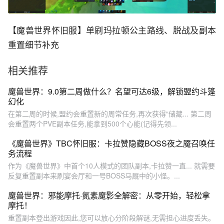
【魔兽世界怀旧服】单刷玛拉顿公主路线、脱战及副本
重置细节补充
相关推荐
魔兽世界：9.0第二周做什么？名望可达6级，解锁盟约斗篷
幻化
在第二周的时候,盟约会重置新的周常任务,再次获得“储藏... 第二周
会重置两个PVE副本任务,能拿到500个心能(记得先领...
《魔兽世界》TBC怀旧服：卡拉赞隐藏BOSS夜之魇召唤任
务流程
作为《魔兽世界》中首个10人模式的团队副本,卡拉赞一直... 就需要
反复重置副本来刷宴会厅和一号BOSS马厩中的小怪。...
魔兽世界：邪能摩托·氮素魔影全解密：从零开始，轻松拿
摩托！
重置副本登出游戏因此,您可以放心分阶段解谜,无需担心进度丢失。