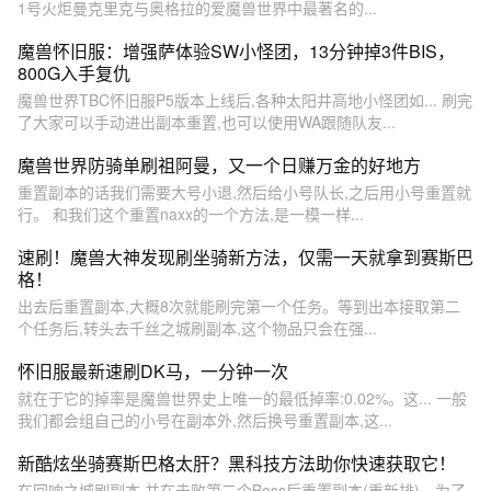
1号火炬曼克里克与奥格拉的爱魔兽世界中最著名的...
魔兽怀旧服：增强萨体验SW小怪团，13分钟掉3件BIS，
800G入手复仇
魔兽世界TBC怀旧服P5版本上线后,各种太阳井高地小怪团如... 刷完
了大家可以手动进出副本重置,也可以使用WA跟随队友...
魔兽世界防骑单刷祖阿曼，又一个日赚万金的好地方
重置副本的话我们需要大号小退,然后给小号队长,之后用小号重置就
行。 和我们这个重置naxx的一个方法,是一模一样...
速刷！魔兽大神发现刷坐骑新方法，仅需一天就拿到赛斯巴
格！
出去后重置副本,大概8次就能刷完第一个任务。等到出本接取第二
个任务后,转头去千丝之城刷副本,这个物品只会在强...
怀旧服最新速刷DK马，一分钟一次
就在于它的掉率是魔兽世界史上唯一的最低掉率:0.02%。这... 一般
我们都会组自己的小号在副本外,然后换号重置副本,这...
新酷炫坐骑赛斯巴格太肝？黑科技方法助你快速获取它！
在回响之城刷副本,并在击败第二个Boss后重置副本(重新排)。为了