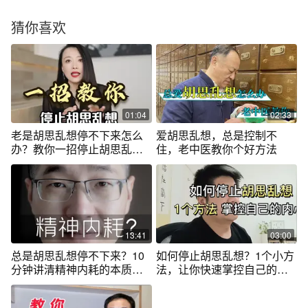
猜你喜欢
01:04
02:33
老是胡思乱想停不下来怎么
爱胡思乱想，总是控制不
办？教你一招停止胡思乱
住，老中医教你个好方法
想，简单易操作
13:41
03:00
总是胡思乱想停不下来？10
如何停止胡思乱想？1个小方
分钟讲清精神内耗的本质，
法，让你快速掌控自己的内
告别过度思考
心