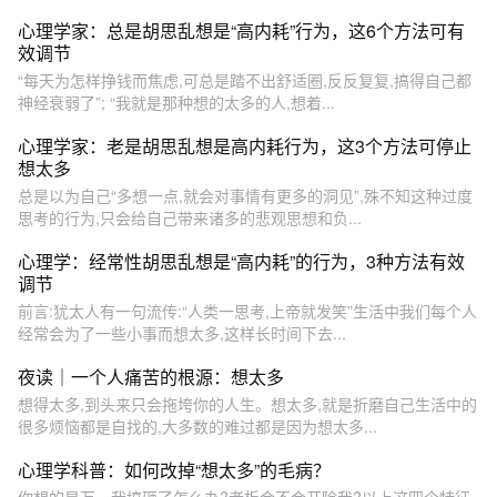
心理学家：总是胡思乱想是“高内耗”行为，这6个方法可有
效调节
“每天为怎样挣钱而焦虑,可总是踏不出舒适圈,反反复复,搞得自己都
神经衰弱了”; “我就是那种想的太多的人,想着...
心理学家：老是胡思乱想是高内耗行为，这3个方法可停止
想太多
总是以为自己“多想一点,就会对事情有更多的洞见”,殊不知这种过度
思考的行为,只会给自己带来诸多的悲观思想和负...
心理学：经常性胡思乱想是“高内耗”的行为，3种方法有效
调节
前言:犹太人有一句流传:“人类一思考,上帝就发笑”生活中我们每个人
经常会为了一些小事而想太多,这样长时间下去...
夜读｜一个人痛苦的根源：想太多
想得太多,到头来只会拖垮你的人生。想太多,就是折磨自己生活中的
很多烦恼都是自找的,大多数的难过都是因为想太多...
心理学科普：如何改掉“想太多”的毛病？
你想的是万一我搞砸了怎么办?老板会不会开除我?以上这四个特征,