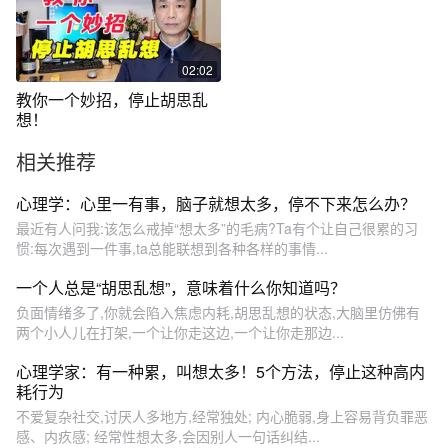
02:02
教你一个妙招，停止胡思乱
想！
相关推荐
心理学：心里一有事，脑子就想太多，停不下来怎么办？
最近有人问我:该怎么戒掉“想太多”的毛病?Ta有个让自己很累的习
惯:每次遇到一件事,ta总能联想到各种各样的事情...
一个人总是“胡思乱想”，意味着什么你知道吗？
负面情绪多了,你就会陷入焦虑内耗,胡思乱想的状态,大脑里仿佛有
两个小人儿在打架,一个让你走这边,一个让你走那边...
心理学家：有一种累，叫想太多！5个方法，停止这种高内
耗行为
不爱复杂社交,讨厌人多地方,经常独处; 内心脆弱,身上容易背负罪恶
感、内疚感; 经常性想太多,会因别人一句话纠结...