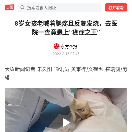
打开看看
8岁女孩老喊着腿疼且反复发烧，去医
院一查竟患上“癌症之王”
东方今报
2022-2-15 07:45
大象新闻记者 朱久阳 通讯员 黄秉桦/文视频 崔瑞渊/剪
辑