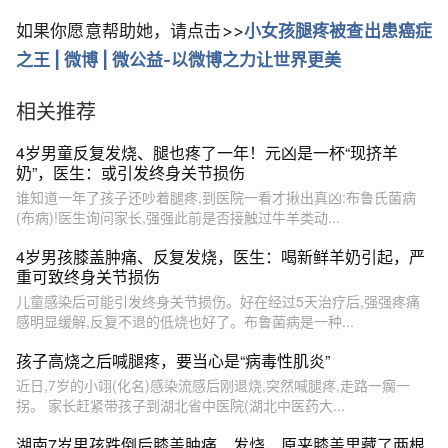
如果你愿意帮助她，请点击>>
小女孩腿疼被查出患癌症
之王 | 微博 | 微公益-以微博之力让世界更美
相关推荐
4岁男童反复发烧、腿也疼了一年！元凶是一杯“现挤羊
奶”，医生：或引发终身关节损伤
谁知道一年了孩子还吵着腿疼,到医院一看才揪出真凶:布鲁氏菌病
(布病)!医生询问家长,强强此前是否接触过牛羊类动...
4岁男孩膝盖肿痛、反复发烧，医生：喝新鲜羊奶引起，严
重可致终身关节损伤
儿童感染后可能引发终身关节损伤。好在经过5天治疗后,强强疼痛
感明显缓解,反复不退的低烧也好了。布鲁菌病是一种...
孩子高烧之后喊腿疼，要当心是“病毒性肌炎”
近日,7岁的小翊(化名)感染流感后刚退烧,突然喊腿疼,走路一瘸一
拐。 家长赶紧带孩子到湖北省中医院(湖北中医药大...
湖南7岁男孩跌倒后膝盖肿痛、发烧，原来膝盖里藏了两根