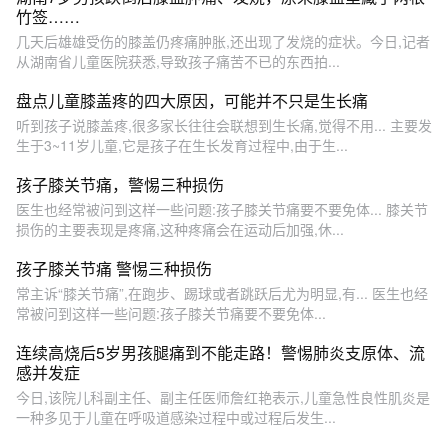
竹签……
几天后雄雄受伤的膝盖仍疼痛肿胀,还出现了发烧的症状。今日,记者
从湖南省儿童医院获悉,导致孩子痛苦不已的东西拍...
盘点儿童膝盖疼的四大原因，可能并不只是生长痛
听到孩子说膝盖疼,很多家长往往会联想到生长痛,觉得不用... 主要发
生于3~11岁儿童,它是孩子在生长发育过程中,由于生...
孩子膝关节痛，警惕三种损伤
医生也经常被问到这样一些问题:孩子膝关节痛要不要免体... 膝关节
损伤的主要表现是疼痛,这种疼痛会在运动后加强,休...
孩子膝关节痛 警惕三种损伤
常主诉“膝关节痛”,在跑步、踢球或者跳跃后尤为明显,有... 医生也经
常被问到这样一些问题:孩子膝关节痛要不要免体...
连续高烧后5岁男孩腿痛到不能走路！警惕肺炎支原体、流
感并发症
今日,该院儿科副主任、副主任医师詹红艳表示,儿童急性良性肌炎是
一种多见于儿童在呼吸道感染过程中或过程后发生...