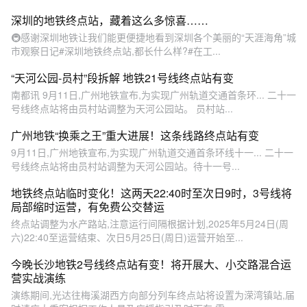
深圳的地铁终点站，藏着这么多惊喜……
🚇感谢深圳地铁让我们能更便捷地看到深圳各个美丽的“天涯海角”城
市观察日记#深圳地铁终点站,都长什么样?#在工...
“天河公园-员村”段拆解 地铁21号线终点站有变
南都讯 9月11日,广州地铁宣布,为实现广州轨道交通首条环... 二十一
号线终点站将由员村站调整为天河公园站。 员村站...
广州地铁“换乘之王”重大进展！这条线路终点站有变
9月11日,广州地铁宣布,为实现广州轨道交通首条环线十一... 二十一
号线终点站将由员村站调整为天河公园站。待十一号...
地铁终点站临时变化！这两天22:40时至次日9时，3号线将
局部缩时运营，有免费公交替运
终点站调整为水产路站,注意运行间隔根据计划,2025年5月24日(周
六)22:40至运营结束、次日5月25日(周日)运营开始至...
今晚长沙地铁2号线终点站有变！将开展大、小交路混合运
营实战演练
演练期间,光达往梅溪湖西方向部分列车终点站将设置为溁湾镇站,届