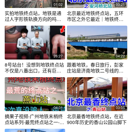
01:02
03:21
实拍地铁终点站，地铁是通
北京最近地铁终点站，五环
过人字形铁轨换方向的吗，
市区之外它最近｜地铁终点
很好奇呀
站系列视频
26:27
04:22
8号站台！没想到地铁终点站
跟着地铁，春日旅行，彭家
不仅是八番出口，还有巨人
庄站是济南地铁二号线的终
等在外面！
点站，始发站
04:31
03:05
摘果子视频-广州地铁末梢终
北京最香地铁终点站，在近
点站系列-最荒终点站之一-燕
900年历史的香山公园山脚下
山站