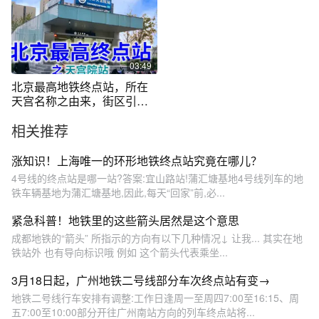
03:49
北京最高地铁终点站，所在
天宫名称之由来，街区引导
图如何使用
相关推荐
涨知识！上海唯一的环形地铁终点站究竟在哪儿？
4号线的终点站是哪一站?答案:宜山路站!蒲汇塘基地4号线列车的地
铁车辆基地为蒲汇塘基地,因此,每天“回家”前,必...
紧急科普！地铁里的这些箭头居然是这个意思
成都地铁的“箭头” 所指示的方向有以下几种情况↓ 让我... 其实在地
铁站外 也有导向标识哦 例如 这个箭头代表乘坐...
3月18日起，广州地铁二号线部分车次终点站有变→
地铁二号线行车安排有调整:工作日逢周一至周四7:00至16:15、周
五7:00至10:00部分开往广州南站方向的列车终点站将...