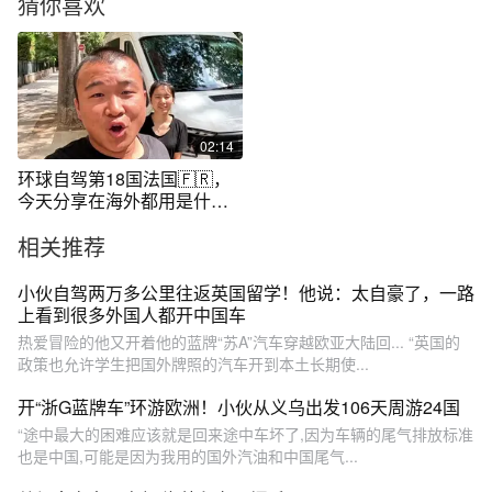
猜你喜欢
02:14
环球自驾第18国法国🇫🇷，
今天分享在海外都用是什么
导航？#点亮我的世界足迹#
相关推荐
出国游用高德 #冲奥有我高德
同行 #高德地图 @高德地图
小伙自驾两万多公里往返英国留学！他说：太自豪了，一路
上看到很多外国人都开中国车
热爱冒险的他又开着他的蓝牌“苏A”汽车穿越欧亚大陆回... “英国的
政策也允许学生把国外牌照的汽车开到本土长期使...
开“浙G蓝牌车”环游欧洲！小伙从义乌出发106天周游24国
“途中最大的困难应该就是回来途中车坏了,因为车辆的尾气排放标准
也是中国,可能是因为我用的国外汽油和中国尾气...