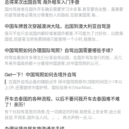
总得来次出国自驾 海外租车入门手册
国内驾驶者在国外开车确实需要学习许多事,甚至要完全整... 最重要
的是驾驶者必需充分尊重别人的路权,在欧美国家,每...
中国车牌首次穿越澳洲大陆，出国到澳大利亚自驾游
我可不会只会说国内都好或者国外都差,不可能为了讨好你... 比欧美
国低,但是麦当劳免费网络只能使用一个小时,我微信...
中国驾照如何办理国际驾照？自驾出国需要哪些手续？
时常会看到许多博主们分享自驾出国、在国外驾车旅行的视... 近几
年来外国政府都十分重视中国游客,对中国驾照的认可...
Get一下！中国驾照如何去境外自驾
▌ 在国外自驾必备的辅助证件 除中国驾照原件(领取时间至少1年以
上)外,还需提供中国护照、国际信用卡(Visa/Mast...
开车去泰国的各种流程，以后不要问我开车去泰国难不难
了！亲历！
有个比较有意思的场景,在一切搞定的时候,我想系上安全带,战士叔
叔说,不用系,国外没人问。 。 。 再次声明一点,以...
办理出境自驾车旅游通关手续