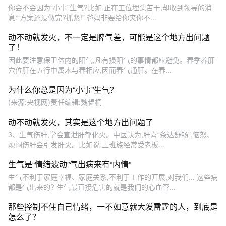
你会不会因为“小事”生气?比如,正在工位埋头苦干,却收到领导的消
息:“方案还没做完?抓紧!” 爸妈非要给你夹你不...
动不动就发火，不一定是脾气差，可能是这个地方出问题
了！
因此要注意保卫体内的阳气,凡有损阳气的事情都应避免。春季养肝
穴位肝在五行中属木与春相应,因而春气通肝。在春...
为什么你总是因为“小事”生气？
(来源:央视网)责任编辑:魏韫桐
动不动就发火，其实是这个地方出问题了
3、生气伤肝,学会宣泄肝郁化火。中医认为,肝喜“条达舒畅”,恼怒、
烦闷伤肝会引发肝火。比如说,上班族经常受老板...
生气是“情绪波动”气出病来有“内情”
生气不利于家庭幸福、家庭关系,不利于工作的开展,对我们... 这些病
都是气出来的? 生气最直接危害的就是我们的心血管...
那些控制不住自己情绪，一不如意就大发雷霆的人，到底是
怎么了？