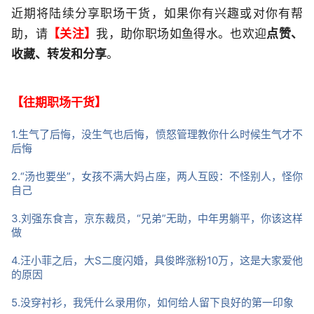
近期将陆续分享职场干货，如果你有兴趣或对你有帮
助，请
【关注】
我，助你职场如鱼得水。也欢迎
点赞、
收藏、转发和分享
。
【往期职场干货】
1.生气了后悔，没生气也后悔，愤怒管理教你什么时候生气才不
后悔
2.“汤也要坐”，女孩不满大妈占座，两人互殴：不怪别人，怪你
自己
3.刘强东食言，京东裁员，“兄弟”无助，中年男躺平，你该这样
做
4.汪小菲之后，大S二度闪婚，具俊晔涨粉10万，这是大家爱他
的原因
5.没穿衬衫，我凭什么录用你，如何给人留下良好的第一印象