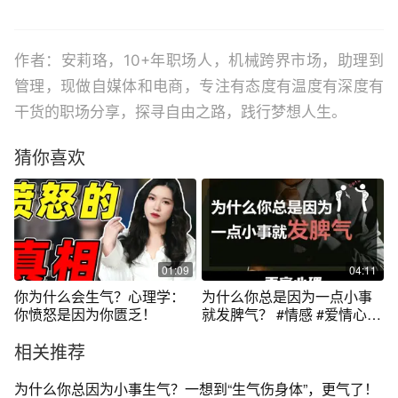
作者：安莉珞，10+年职场人，机械跨界市场，助理到
管理，现做自媒体和电商，专注有态度有温度有深度有
干货的职场分享，探寻自由之路，践行梦想人生。
猜你喜欢
01:09
04:11
你为什么会生气？心理学：
为什么你总是因为一点小事
你愤怒是因为你匮乏！
就发脾气？ #情感 #爱情心理
学
相关推荐
为什么你总因为小事生气？一想到“生气伤身体”，更气了！