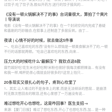
过饺子;吃了饺子汤,胜似开药方;送行的饺子接风的...
《没有一顿火锅解决不了的事》台词量很大，算拍了个爽片
丨导演说
电影《没有一顿火锅解决不了的事》在一个封闭空间内完成了悬疑
和喜剧的巧妙融合,在叙事上还制造了多层反转。由丁...
夜读 | 心情不好的时候，就去做这5件事
一、吃自己喜欢吃的东西“没有什么烦恼是一顿美食解决不了的,一顿
不行的话那就两顿。”吃自己喜欢吃的东西,向来...
压力大的时候吃什么“最解压”？我钦点这6款
腐竹超好吃!花生米也好吃啊!米粉也很好!我每次都把辣油... 有没有
和我一样,喝杯奶茶心情就会好很多的!!这世上怕只...
20条现实又很扎心的句子，疼到心坎里了
1、其实,让人难过的不是身体上的累,而是无法倾诉的憋屈... 是崩溃
时无数次憋回去的眼泪,还有心里想了一万遍没有说...
难过想吃开心也想吃，这是咋回事？医生支招→
来源:【厦门日报】难过了想吃东西,开心了也想吃东西,加... 是一种