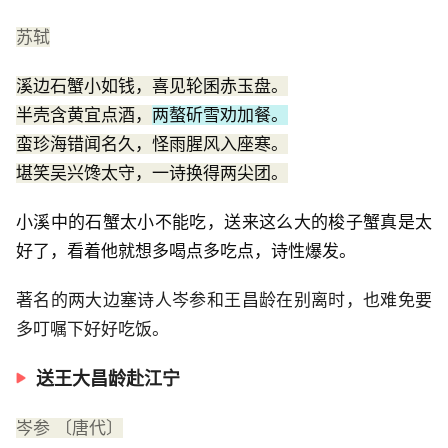
苏轼
溪边石蟹小如钱，喜见轮囷赤玉盘。
半壳含黄宜点酒，
两螯斫雪劝加餐。
蛮珍海错闻名久，怪雨腥风入座寒。
堪笑吴兴馋太守，一诗换得两尖团。
小溪中的石蟹太小不能吃，送来这么大的梭子蟹真是太
好了，看着他就想多喝点多吃点，诗性爆发。
著名的两大边塞诗人岑参和王昌龄在别离时，也难免要
多叮嘱下好好吃饭。
送王大昌龄赴江宁
岑参 〔唐代〕