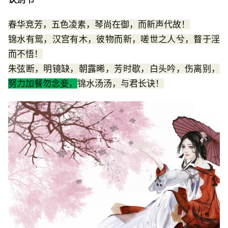
春华竞芳，五色凌素，琴尚在御，而新声代故！
锦水有鸳，汉宫有木，彼物而新，嗟世之人兮，瞀于淫
而不悟！
朱弦断，明镜缺，朝露晞，芳时歇，白头吟，伤离别，
努力加餐勿念妾，
锦水汤汤，与君长诀！