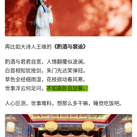
再比如大诗人王维的
《酌酒与裴迪》
酌酒与君君自宽，人情翻覆似波澜。
白首相知犹按剑，朱门先达笑弹冠。
草色全经细雨湿，花枝欲动春风寒。
世事浮云何足问，
不如高卧且加餐。
人心叵测，世事难料，想那么多干嘛，睡觉吃饭吧。