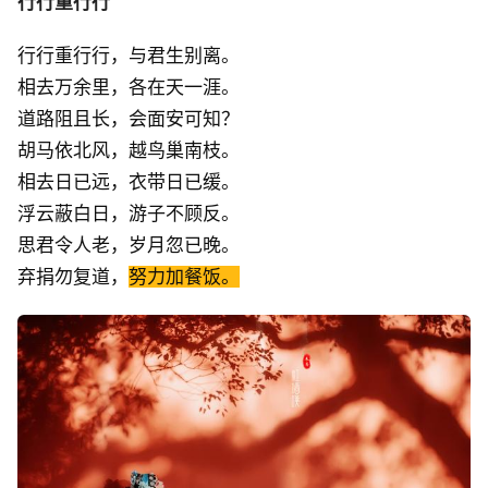
行行重行行
行行重行行，与君生别离。
相去万余里，各在天一涯。
道路阻且长，会面安可知？
胡马依北风，越鸟巢南枝。
相去日已远，衣带日已缓。
浮云蔽白日，游子不顾反。
思君令人老，岁月忽已晚。
弃捐勿复道，
努力加餐饭。