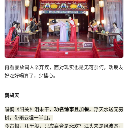
再看豪放词人辛弃疾，面对现实也是无可奈何，劝朋友
好吃好喝算了，少操心。
鹧鸪天
唱彻《阳关》泪未干，
功名馀事且加餐
。浮天水送无穷
树，带雨云埋一半山。
今古恨，几千般，只应离合是悲欢？江头未是风波恶，