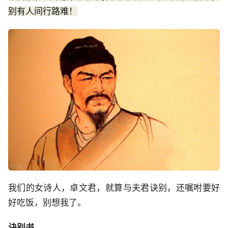
别有人间行路难！
我们的女诗人，卓文君，就算与夫君诀别，还嘱咐要好
好吃饭，别想我了。
诀别书