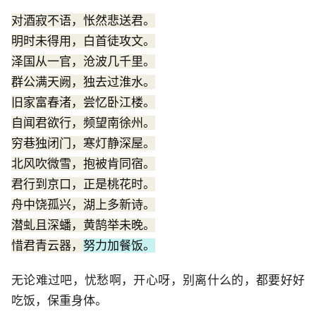
对酒寂不语，怅然悲送君。
明时未得用，白首徒攻文。
泽国从一官，沧波几千里。
群公满天阙，独去过淮水。
旧家富春渚，尝忆卧江楼。
自闻君欲行，频望南徐州。
穷巷独闭门，寒灯静深屋。
北风吹微雪，抱被肯同宿。
君行到京口，正是桃花时。
舟中饶孤兴，湖上多新诗。
潜虬且深蟠，黄鹄举未晚。
惜君青云器，
努力加餐饭。
无论难过吧，忧愁啊，开心呀，别离什么的，都要好好
吃饭，保重身体。