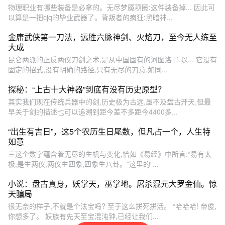
物理职业有哪些装备是必拿的。无尽梦魇项圈:这件装备掉... 因此可
以算是一把cjq的毕业武器了。背叛者的疯狂:黑暗神...
金庸武侠第一刀法，远胜六脉神剑、火焰刀，至今无人练至
大成
昆仑两派的正反两仪刀剑之术,是从中国固有的河图洛书,以... 它没有
固定的招式,没有明确的路径,只有无尽的刀意,如同...
探秘：“上古十大神器”到底有没有历史原型？
其实我们现在传统兵器中的剑,历史极为古远,虽不及盘古开天,但最
早关于剑的描述也可以追溯到距今差不多距今4400多...
“出生有吉日”，这5个农历生日尾数，但凡占一个，人生特
如意
三这个数字蕴含着无尽的生机与变化,恰如《易经》中所言:“易有太
极,是生两仪,两仪生四象,四象生八卦。”这里的“...
小说：盘古真身，妖掌天，巫掌地。屠杀混元大罗金仙。惊
天骗局
很无奈的样子,不就是个法宝吗? 至于这么拼死拼活。 “哈哈哈! 帝俊,
你想多了。 妖族有先天至宝混沌钟,已经让我们...