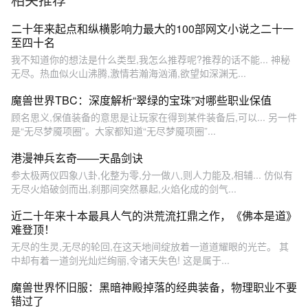
二十年来起点和纵横影响力最大的100部网文小说之二十一
至四十名
我不知道你的想法是什么类型,我怎么推荐呢?推荐的话不能... 神秘
无尽。热血似火山沸腾,激情若瀚海汹涌,欲望如深渊无...
魔兽世界TBC：深度解析“翠绿的宝珠”对哪些职业保值
顾名思义,保值装备的意思是让玩家在得到某件装备后,可以... 另一件
是“无尽梦魇项圈”。大家都知道“无尽梦魇项圈”...
港漫神兵玄奇——天晶剑诀
参太极两仪四象八卦,化整为零,分一做八,则人力能及,相辅... 仿似有
无尽火焰破剑而出,刹那间突然暴起,火焰化成的剑气...
近二十年来十本最具人气的洪荒流扛鼎之作，《佛本是道》
难登顶！
无尽的生灵,无尽的轮回,在这天地间绽放着一道道耀眼的光芒。 其
中却有着一道剑光灿烂绚丽,令诸天失色! 这是属于...
魔兽世界怀旧服：黑暗神殿掉落的经典装备，物理职业不要
错过了