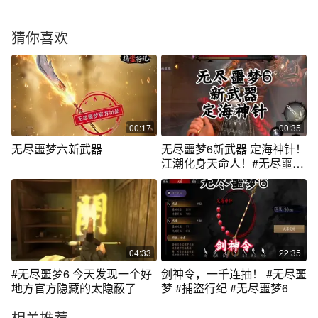
猜你喜欢
00:17
00:35
无尽噩梦六新武器
无尽噩梦6新武器 定海神针！
江潮化身天命人！#无尽噩梦
6
04:33
22:35
#无尽噩梦6 今天发现一个好
剑神令，一千连抽！ #无尽噩
地方官方隐藏的太隐蔽了
梦 #捕盗行纪 #无尽噩梦6
相关推荐