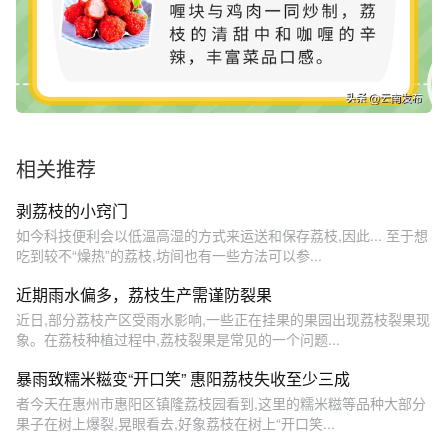
相关推荐
剥荔枝的小窍门
如今科技便利会以低温高湿的方式来运送和保存荔枝,因此... 至于想
吃到较不“燥热”的荔枝,坊间也有一些方法可以参...
近期雨水偏多，荔枝生产需谨防裂果
近日,部分荔枝产区受雨水影响,一些正在挂果的果园出现荔枝裂果现
象。在荔枝种植过程中,荔枝裂果是常见的一个问题...
暴雨致糯米糍变“开口笑” 惠阳荔枝失收至少三成
者今天在惠州市惠阳区镇隆荔枝园看到,这里的糯米糍等品种大部分
果子在树上爆裂,晃眼看去,好象荔枝在树上“开口笑...