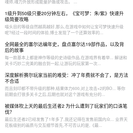
魂师,魂力外放形成能量护盾或攻击。 ‌...
1级升到50级只要20分钟左右，《宝可梦：朱/紫》快速升
级简要攻略
喵头目的等级自然越高越好,那么,在游戏中如何让宝可梦快速升级
呢?经过一段时间的体验,博士发现了一个还算效率的...
全网最全的塞尔达编年史，盘点塞尔达19部作品，以及背
后的故事
每一款基本上都是神作等级的史诗级作品,在游戏界有着举... 解谜和
关卡巧妙二完美的融合到一起,让游玩的玩家第一次...
深度解析赛尔玩家当前的难受：冲了年费就不会了，是方法
不合适
而且刻印都不带升级的那种,结果体力600,对上攻击+2的BO... 等你
前期会打很多关卡之后,后期也就对这个游戏有充分的...
被媒体吹上天的最后生还者2 为什么遭到了玩家们的口诛笔
伐？
最后生还者2已经发售了1年多了,我还记得在发售前国内众... 业界天
花板级别的画质与交互细节首先,不可否认的是,《最...