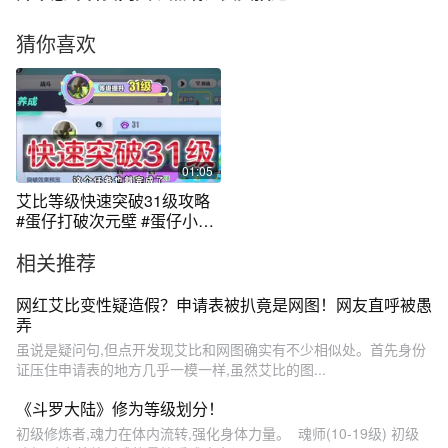
猜你喜欢
01:05
艾比等级快速突破31级攻略
#蛋仔打破次元壁 #蛋仔小剧
场
相关推荐
网红艾比变性疑造假？申请表被扒竟是网图！网友直呼被愚
弄
虽说是疑问句,但点开发现艾比和网图确实有不少相似处。首先身份
证压住申请表的地方几乎一模一样,虽然艾比的图...
《斗罗大陆》修为等级划分！
初级修炼者,魂力在体内流转,强化身体力量。 ‌‌ ‌魂师(10-19级)‌ 初级