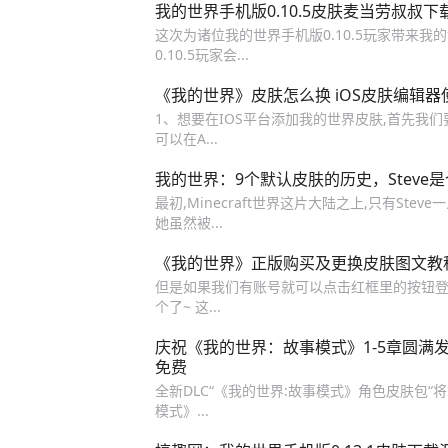
我的世界手机版0.10.5皮肤麦当劳叔叔下
这次为诸位我的世界手机版0.10.5玩家带来我的
0.10.5玩家会...
《我的世界》皮肤怎么换 iOS皮肤编辑器
1、想要在IOS平台添加我的世界皮肤,首先我们要下载一
可以在A...
我的世界：9个默认皮肤的历史，Steve是个
最初,Minecraft世界这片大陆之上,只有Ste
她虽然被...
《我的世界》正版购买及更换皮肤图文教
但是如果我们有账号就可以点击红框里的按钮登
个了~ 这...
庆祝《我的世界：故事模式》1-5章圆满发售
免费
全新DLC“《我的世界:故事模式》角色皮肤包“将限时
模式》...