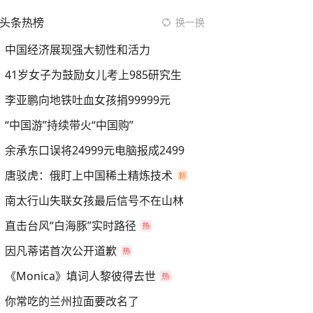
头条热榜
换一换
中国经济展现强大韧性和活力
41岁女子为鼓励女儿考上985研究生
李亚鹏向地铁吐血女孩捐99999元
“中国游”持续带火“中国购”
余承东口误将24999元电脑报成2499
唐驳虎：俄盯上中国稀土精炼技术
南太行山失联女孩最后信号不在山林
直击台风“白海豚”实时路径
因凡蒂诺首次公开道歉
《Monica》填词人黎彼得去世
你常吃的兰州拉面要改名了