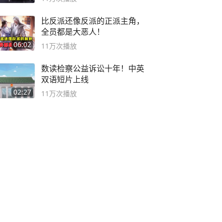
比反派还像反派的正派主角，
全员都是大恶人！
06:02
11万
次播放
数读检察公益诉讼十年！中英
双语短片上线
02:27
11万
次播放