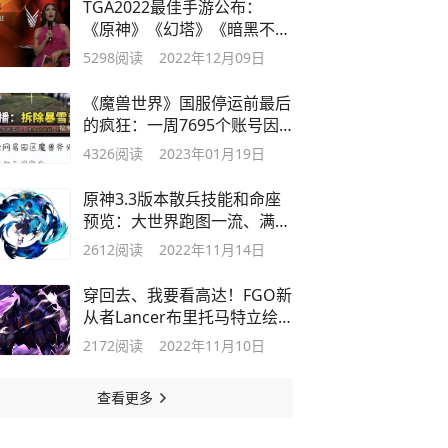
TGA2022最佳手游公布：
《原神》《幻塔》《暗黑不
朽》竟都落选了
5298
阅读
2022年12月09日
《魔兽世界》国服停运前最后
的疯狂：一周7695个账号因
开挂被封！
4326
阅读
2023年01月19日
原神3.3版本散兵技能和命座
预览：大世界跑图一流、满命
站场大C？
2612
阅读
2022年11月14日
穿回去、我要看高达！FGO新
从者Lancer布里托马特立绘
卡图分享
2172
阅读
2022年11月10日
查看更多