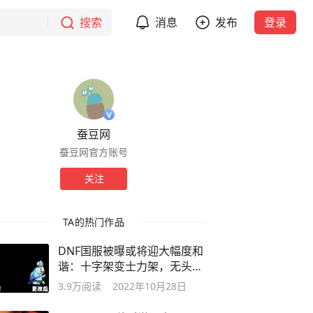
搜索
消息
发布
登录
蚕豆网
蚕豆网官方账号
关注
TA的热门作品
DNF国服被曝或将迎大幅度和
谐：十字架变士力架，无头骑
士有头了？
3.9万
阅读
2022年10月28日