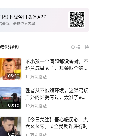
扫码下载今日头条APP
看最新、最热资讯内容
精彩视频
换一换
笨小孩一个问题都没答对，不
料竟成皇太子，其余四个被处
死
05:30
11万
次播放
强者从不抱怨环境，这弹弓玩
户外的谁拥有过，太准了#弹
弓#户外
00:15
12万
次播放
【今日关注】吾心暖民心，九
六幺幺零。 #全民反诈进行时
02:51
11万
次播放