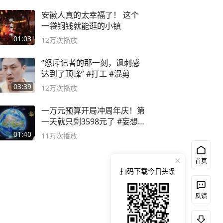
安徽人真的太幸福了！ 这个
一袋铜钱就能逛的小镇
01:03
12万
次播放
“怒斥记者的那一刻，讽刺感
达到了顶峰” #打工 #混剪
03:39
12万
次播放
一万元预算开局冲周年庆！第
一天就只剩3598元了 #妄想山
海
01:40
11万
次播放
首页
扫码下载今日头条
反馈