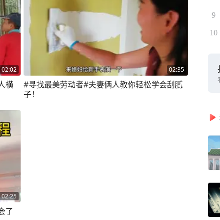
9
10
02:02
02:35
人横
#寻找最美劳动者#夫妻俩人教你轻松学会刮腻
子！
02:25
会了