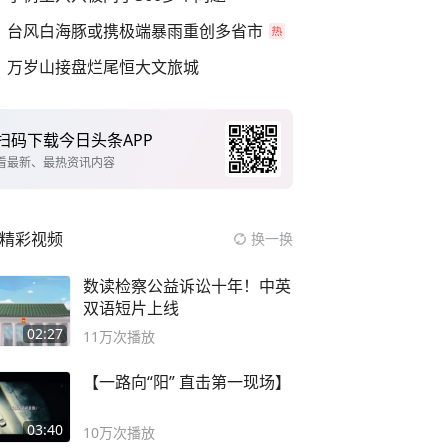
台风白海豚或携极端暴雨重创多省市
万岁山接盘烂尾恒大文旅城
扫码下载今日头条APP
看最新、最热资讯内容
精彩视频
换一换
数读检察公益诉讼十年！中英
双语短片上线
02:27
11万
次播放
【一路向“阳” 直击第一现场】
03:40
10万
次播放