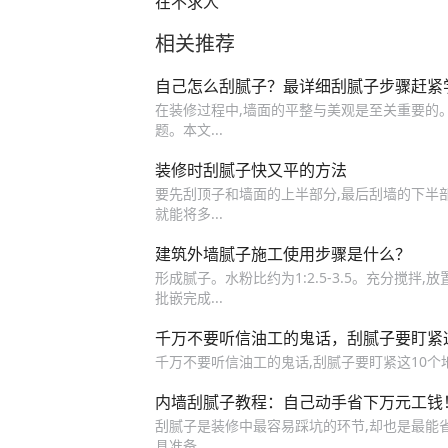
在不求人
相关推荐
自己怎么刮腻子？最详细刮腻子步骤赶紧
在装修过程中,墙面的平整与美观是至关重要的
题。本文...
装修时刮腻子快又平的方法
要先刮顶子和墙面的上半部分,最后刮墙的下半部
就能将多...
建筑外墙腻子施工使用步骤是什么？
形成腻子。水粉比约为1:2.5-3.5。充分搅拌,
批嵌完成...
千万不要听信油工的鬼话，刮腻子要盯紧
千万不要听信油工的鬼话,刮腻子要盯紧这10个地
内墙刮腻子教程：自己动手省下万元工钱！
刮腻子是装修中最容易踩坑的环节,却也是最能省
具准备...