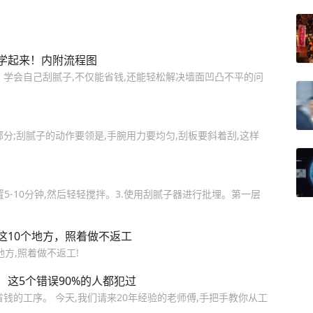
学起来！内附流程图
。学会自己刮腻子,不仅能省钱,还能轻松解决墙面凹凸不平的问
分;刮腻子的动作要领是,手腕用力要均匀,刮板要斜着刮,这样
放置5-10分钟,然后轻轻搅拌。3.使用刮腻子器进行批埋。第一层
这10个地方，照着做不返工
方,照着做不返工!
这5个错误90%的人都犯过
钱的工序。 今天,我们请来20年经验的老师傅,手把手教你从工